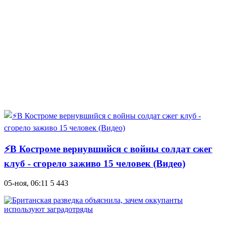
⚡В Костроме вернувшийся с войны солдат сжег
клуб - сгорело заживо 15 человек (Видео)
05-ноя, 06:11
5 443