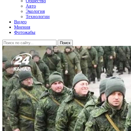
Общество
Авто
Экология
Технологии
Видео
Мнения
Фотожабы
Поиск