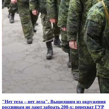
"Нет тела – нет дела". Вышедшим из окружения
россиянам не дают забрать 200-х: перехват ГУР