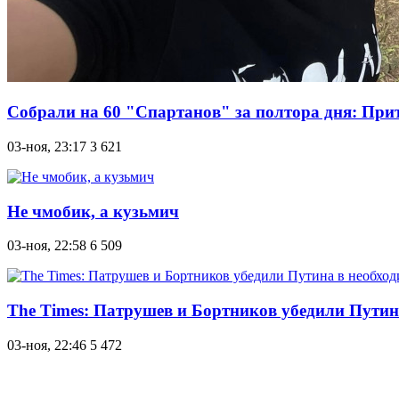
Собрали на 60 "Спартанов" за полтора дня: При
03-ноя, 23:17
3 621
Не чмобик, а кузьмич
03-ноя, 22:58
6 509
The Times: Патрушев и Бортников убедили Путин
03-ноя, 22:46
5 472