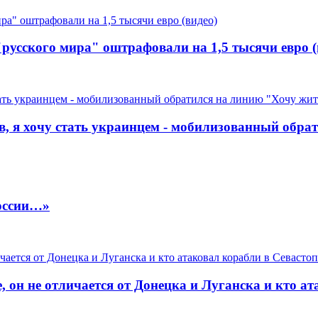
русского мира" оштрафовали на 1,5 тысячи евро (
цев, я хочу стать украинцем - мобилизованный обр
России…»
, он не отличается от Донецка и Луганска и кто а