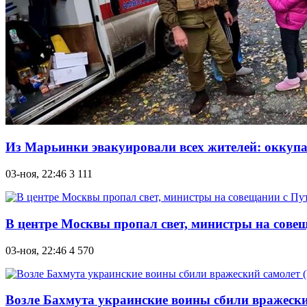
Из Марьинки эвакуировали всех жителей: оккупа
03-ноя, 22:46
3 111
В центре Москвы пропал свет, министры на сове
03-ноя, 22:46
4 570
Возле Бахмута украинские воины сбили вражески