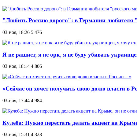
"Любить Россию дорого": в Германии любителя "
03-ноя, 18:26
5 476
Я не рашист, я не орк, я не буду убивать украин
03-ноя, 18:14
4 806
«Сейчас он хочет получить свою долю власти в 
03-ноя, 17:44
4 984
Кулеба: Нужно перестать делать акцент на Крыме
03-ноя, 15:31
4 328