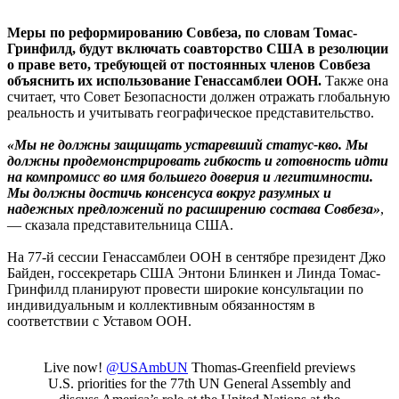
Меры по реформированию Совбеза, по словам Томас-
Гринфилд, будут включать соавторство США в резолюции
о праве вето, требующей от постоянных членов Совбеза
объяснить их использование Генассамблеи ООН.
Также она
считает, что Совет Безопасности должен отражать глобальную
реальность и учитывать географическое представительство.
«Мы не должны защищать устаревший статус-кво. Мы
должны продемонстрировать гибкость и готовность идти
на компромисс во имя большего доверия и легитимности.
Мы должны достичь консенсуса вокруг разумных и
надежных предложений по расширению состава Совбеза»
,
— сказала представительница США.
На 77-й сессии Генассамблеи ООН в сентябре президент Джо
Байден, госсекретарь США Энтони Блинкен и Линда Томас-
Гринфилд планируют провести широкие консультации по
индивидуальным и коллективным обязанностям в
соответствии с Уставом ООН.
Live now!
@USAmbUN
Thomas-Greenfield previews
U.S. priorities for the 77th UN General Assembly and