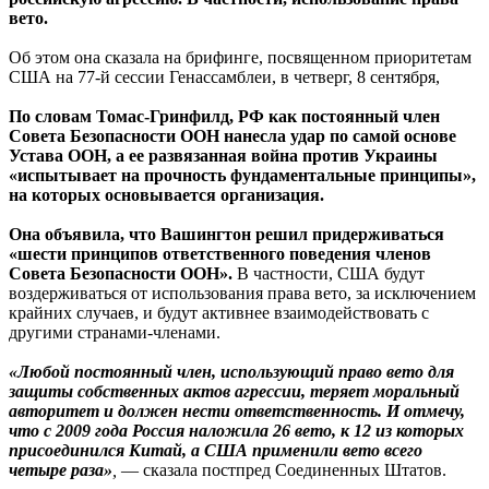
вето.
Об этом она сказала на брифинге, посвященном приоритетам
США на 77-й сессии Генассамблеи, в четверг, 8 сентября,
По словам Томас-Гринфилд, РФ как постоянный член
Совета Безопасности ООН нанесла удар по самой основе
Устава ООН, а ее развязанная война против Украины
«испытывает на прочность фундаментальные принципы»,
на которых основывается организация.
Она объявила, что Вашингтон решил придерживаться
«шести принципов ответственного поведения членов
Совета Безопасности ООН».
В частности, США будут
воздерживаться от использования права вето, за исключением
крайних случаев, и будут активнее взаимодействовать с
другими странами-членами.
«Любой постоянный член, использующий право вето для
защиты собственных актов агрессии, теряет моральный
авторитет и должен нести ответственность. И отмечу,
что с 2009 года Россия наложила 26 вето, к 12 из которых
присоединился Китай, а США применили вето всего
четыре раза»
,
— сказала постпред Соединенных Штатов.