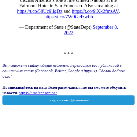
discuss America’s role at the United Nations at the
Fairmont Hotel in San Francisco. Also streaming at
https://t.co/58Uc9lIgDz
and
https://t.co/9iXk2fmzAV
.
https://t.co/7W9Gefzwbh
— Department of State (@StateDept)
September 8,
2022
* * *
Вы поможете сайту, сделав несколько перепостов его публикаций в
социальных сетях (Facebook, Twitter, Google и других). Сделай доброе
дело!
Подписывайтесь на наш Телеграмм-канал, где вы сможете обсудить
новости.
https://t.me/censorunet