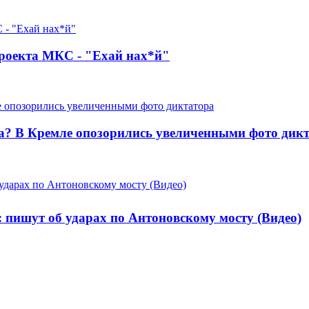
роекта МКС - "Ехай нах*й"
та? В Кремле опозорились увеличенными фото дик
пишут об ударах по Антоновскому мосту (Видео)