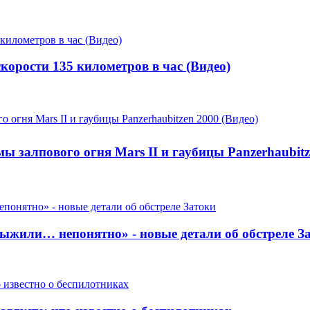
корости 135 километров в час (Видео)
ы залпового огня Mars II и гаубицы Panzerhaubitz
выжили… непонятно» - новые детали об обстреле З