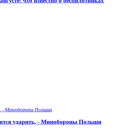
вгусте: что известно о беспилотниках
оится ударить, - Минобороны Польши