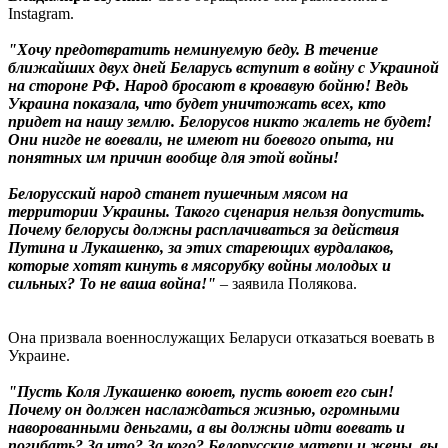
Instagram.
"Хочу предотвратить неминуемую беду. В течение
ближайших двух дней Беларусь вступит в войну с Украиной
на стороне РФ. Народ бросают в кровавую бойню! Ведь
Украина показала, что будет уничтожать всех, кто
придет на нашу землю. Белорусов никто жалеть не будет!
Они нигде не воевали, не имеют ни боевого опыта, ни
понятных им причин вообще для этой войны!
Белорусский народ станет пушечным мясом на
территории Украины. Такого сценария нельзя допустить.
Почему белорусы должны расплачиваться за действия
Путина и Лукашенко, за этих стареющих вурдалаков,
которые хотят кинуть в мясорубку войны молодых и
сильных? То не ваша война!"
– заявила Полякова.
Она призвала военнослужащих Беларуси отказаться воевать в
Украине.
"Пусть Коля Лукашенко воюет, пусть воюет его сын!
Почему он должен наслаждаться жизнью, огромными
наворованными деньгами, а вы должны идти воевать и
погибать? За что? За кого? Белорусские матери и жены, вы