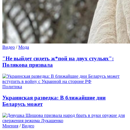
Видео
/
Мода
"Не выйдет сидеть ж*пой на двух стульях":
Полякова призвала
Политика
Украинская разведка: В ближайшие дни
Беларусь может
Мнения
/
Видео