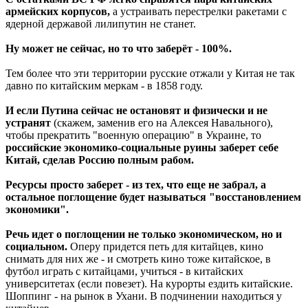
армейских корпусов,
а устраивать перестрелки ракетами с
ядерной державой лилипутин не станет.
Ну может не сейчас, но то что заберёт - 100%.
Тем более что эти территории русские отжали у Китая не так
давно по китайским меркам - в 1858 году.
И если Путина сейчас не остановят и физически и не
устранят
(скажем, заменив его на Алексея Навального),
чтобы прекратить "военную операцию" в Украине, то
российские экономико-социальные руины заберет себе
Китай, сделав Россию полным рабом.
Ресурсы просто заберет - из тех, что еще не забрал, а
остальное поглощение будет называться "восстановлением
экономики".
Речь идет о поглощении не только экономическом, но и
социальном.
Оперу придется петь для китайцев, кино
снимать для них же - и смотреть кино тоже китайское, в
футбол играть с китайцами, учиться - в китайских
университетах (если повезет). На курорты ездить китайские.
Шоппинг - на рынок в Ухани. В подчинении находиться у