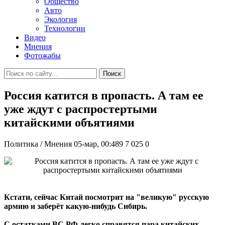
Общество
Авто
Экология
Технологии
Видео
Мнения
Фотожабы
Поиск
Россия катится в пропасть. А там ее
уже ждут с распростертыми
китайскими объятиями
Политика / Мнения
05-мар, 00:489
7 025
0
Кстати, сейчас Китай посмотрит на "великую" русскую
армию и заберёт какую-нибудь Сибирь.
С остатками ВС РФ легко справятся пара китайских