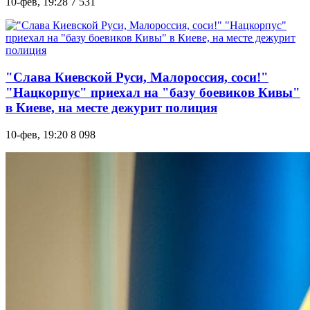
10-фев, 19:28
7 531
"Слава Киевской Руси, Малороссия, соси!"
"Нацкорпус" приехал на "базу боевиков Кивы"
в Киеве, на месте дежурит полиция
10-фев, 19:20
8 098