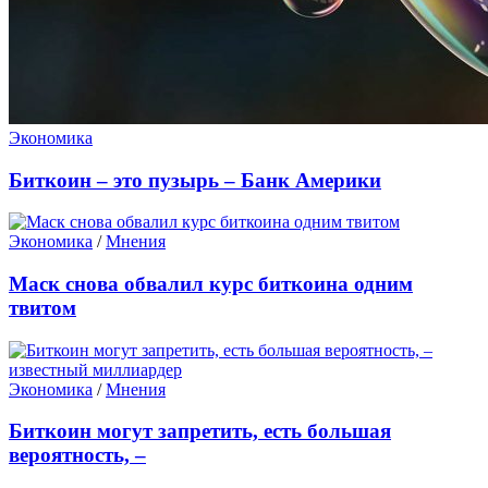
Экономика
Биткоин – это пузырь – Банк Америки
Экономика
/
Мнения
Маск снова обвалил курс биткоина одним
твитом
Экономика
/
Мнения
Биткоин могут запретить, есть большая
вероятность, –