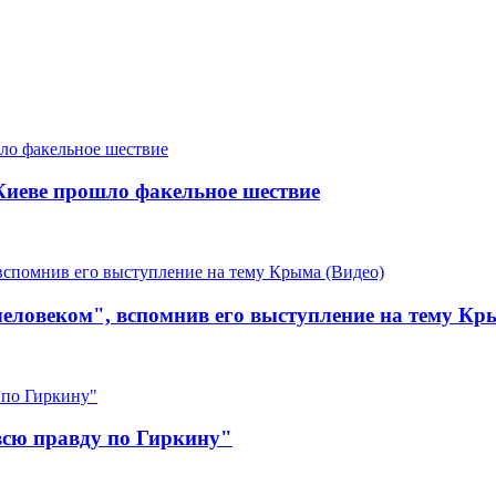
 Киеве прошло факельное шествие
еловеком", вспомнив его выступление на тему Кр
 всю правду по Гиркину"