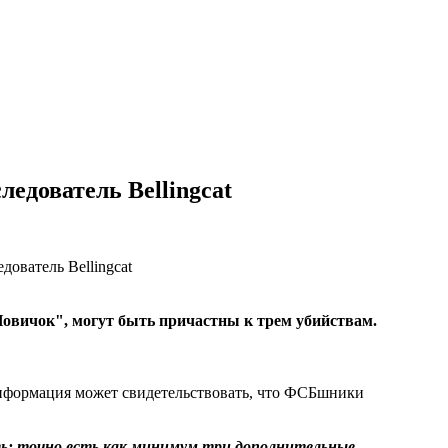
едователь Bellingcat
овичок", могут быть причастны к трем убийствам.
 информация может свидетельствовать, что ФСБшники
ать: точно есть как минимум три дополнительные