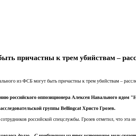
ыть причастны к трем убийствам – рассл
ию российского оппозиционера Алексея Навального ядом "Н
сследовательской группы Bellingcat Христо Грозев.
ы сотрудников российской спецслужбы. Грозев отметил, что эта
малась долго... С комбинации из трех источников могу сказ