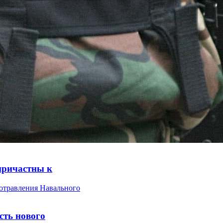
причастны к
сть нового