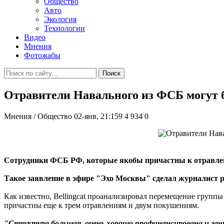
Общество
Авто
Экология
Технологии
Видео
Мнения
Фотожабы
Поиск
Отравители Навального из ФСБ могут б
Мнения / Общество
02-янв, 21:159
4 934
0
Сотрудники ФСБ РФ, которые якобы причастны к отравлен
Такое заявление в эфире "Эхо Москвы" сделал журналист ра
Как известно, Bellingcat проанализировал перемещение групп
причастны еще к трем отравлениям и двум покушениям.
"Структура большая, очень хорошо профинансирована и зани