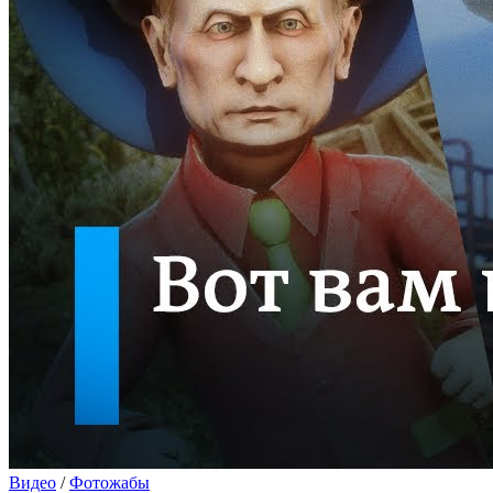
Видео
/
Фотожабы