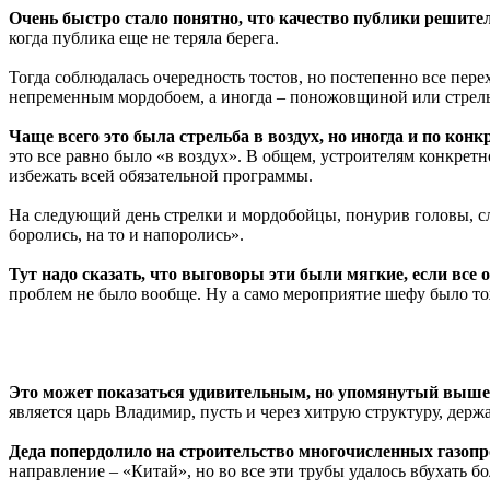
Очень быстро стало понятно, что качество публики решите
когда публика еще не теряла берега.
Тогда соблюдалась очередность тостов, но постепенно все перех
непременным мордобоем, а иногда – поножовщиной или стрель
Чаще всего это была стрельба в воздух, но иногда и по кон
это все равно было «в воздух». В общем, устроителям конкрет
избежать всей обязательной программы.
На следующий день стрелки и мордобойцы, понурив головы, сл
боролись, на то и напоролись».
Тут надо сказать, что выговоры эти были мягкие, если все
проблем не было вообще. Ну а само мероприятие шефу было тож
Это может показаться удивительным, но упомянутый выше 
является царь Владимир, пусть и через хитрую структуру, дер
Деда попердолило на строительство многочисленных газопр
направление – «Китай», но во все эти трубы удалось вбухать б