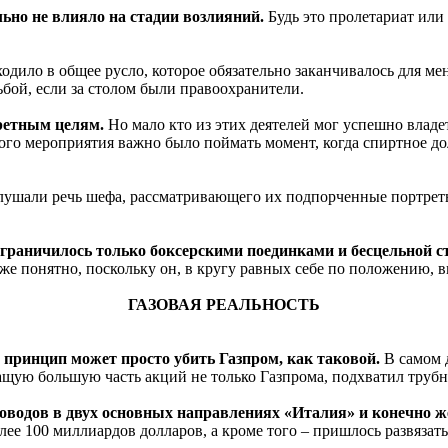
льно не влияло на стадии возлияний.
Будь это пролетариат или 
одило в общее русло, которое обязательно заканчивалось для мен
бой, если за столом были правоохранители.
кретным целям.
Но мало кто из этих деятелей мог успешно владе
ного мероприятия важно было поймать момент, когда спиртное до
ушали речь шефа, рассматривающего их подпорченные портреты,
 ограничилось только боксерскими поединками и бесцельной с
е понятно, поскольку он, в кругу равных себе по положению, в
ГАЗОВАЯ РЕАЛЬНОСТЬ
принцип может просто убить Газпром, как таковой.
В самом д
жащую большую часть акций не только Газпрома, подхватил труб
оводов в двух основных направлениях «Италия» и конечно ж
олее 100 миллиардов долларов, а кроме того – пришлось развязат