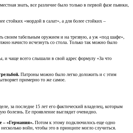
местная знать, все различие было только в первой фазе пьянки,
ее стойких «мордой в салат», а для более стойких –
ть своим табельным оружием и на трезвую, а уж «под шафе»,
лжно начисто исчезнуть со стола. Только так можно было
 и чаще всего слышали в свой адрес формулу «За что
трельбой.
Патроны можно было легко доложить и с этим
ытворяет примерно то же самое.
еле, за последне 15 лет его фактический владелец, которым
ную болезнь. Ее проявление выглядит очевидно.
е – «Германия».
Потом к этому подключилось еще одно
ь несколько войн, чтобы это в принципе могло случиться.