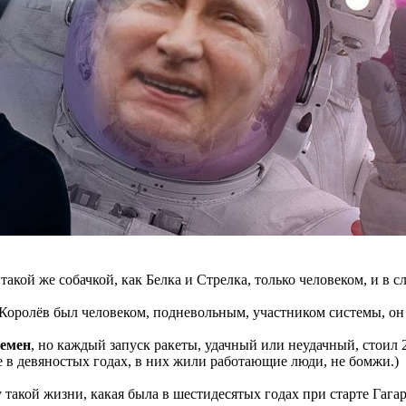
акой же собачкой, как Белка и Стрелка, только человеком, и в с
Королёв был человеком, подневольным, участником системы, он о
ремен
, но каждый запуск ракеты, удачный или неудачный, стоил 
е в девяностых годах, в них жили работающие люди, не бомжи.)
 такой жизни, какая была в шестидесятых годах при старте Гага