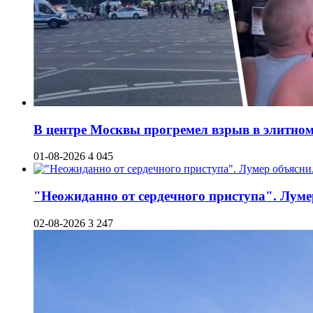
В центре Москвы прогремел взрыв в элитном 
01-08-2026
4 045
"Неожиданно от сердечного приступа". Луме
02-08-2026
3 247