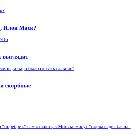
, Илон Маск?
к выглядит
ли скорбные