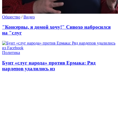
Общество
/
Видео
"Консервы, я домой хочу!" Сивохо набросился
на "слуг
Политика
Бунт «слуг народа» против Ермака: Ряд
нардепов удалились из