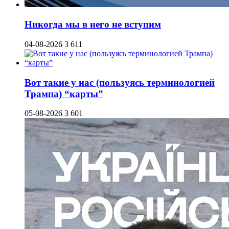
Никогда мы в него не вступим
04-08-2026
3 611
Вот такие у нас (пользуясь терминологией
Трампа) “карты”
05-08-2026
3 601