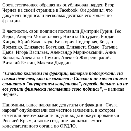
Соответствующее обращения опубликовал нардеп Егор
Чернев на своей странице в Facebook. Он добавил, что
документ подписали несколько десятков его коллег по
фракции.
В частности, свои подписи поставили Дмитрий Гурин, Гео
Лерос, Андрей Мотовиловец, Никита Потураев, Богдан
Кицак, Юрий Камельчук, Виктория Подгорная, Богдан
Яременко, Елизавета Богуцкая, Елизавета Ясько, Татьяна
Цыба, Игорь Васильев, Александр Мариковський, Анна
Бондарь, Александр Трухин, Алексей Жмеренецький,
Виталий Безгин, Максим Дырдин.
"Спасибо коллегам по фракции, которые поддержали. На
самом деле тех, кто не согласен с Сивохо и не хочет ничего
слышать о "внутреннем конфликте", гораздо больше, но не
все успели физически поставить свою подпись"
,
– написал
Чернев.
Напомним, ранее народные депутаты от фракции "Слуга
народа" опубликовали совместное заявление, в котором
отметили невозможность подачи воды в оккупированный
Россией Крым, а также создание так называемого
консультативного органа по ОРДЛО.