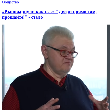
Общество
«Вышвырнули как п…» "Двери прямо там,
прощайте!" - стало