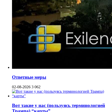
Ответные меры
02-08-2026
3 062
Вот такие у нас (пользуясь терминологией
Трампа) “карты”