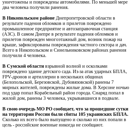
уничтожены и повреждены автомобилями. По меньшей мере
два человека получили ранения.
В Никопольском районе
Днепропетровской области в
результате падения обломков и прилетов повреждено
промышленное предприятие и автозаправочная станция
(АЗС). В самом Днепре в результате падения обломков и
прилетов поврежден многоэтажный дом, возник пожар на
крыше, зафиксированы повреждения частного сектора и дач.
Всего в Никопольском и Синельниковском районах ранения
получили 4 человека.
В Сумской области
взрывной волной и осколками
повреждено здание детского сада. Из-за атак ударных БПЛА,
FPV-дронов и артиллерии в нескольких общинах
(Белопольской, Березовской, Дубовязовской) ранены 7
мирных жителей, повреждены жилые дома. В Херсоне ночью
под удар попал Корабельный район города. Снаряд попал в
жилой дом, ранены 3 человека, укрывавшиеся в подвале.
В свою очередь МО РО сообщает, что за прошедшие сутки
на территории России были сбиты 105 украинских БПЛА.
Сколько их всего было выпущено и сколько из них попали в
цель - российские военные никогда не сообщают.