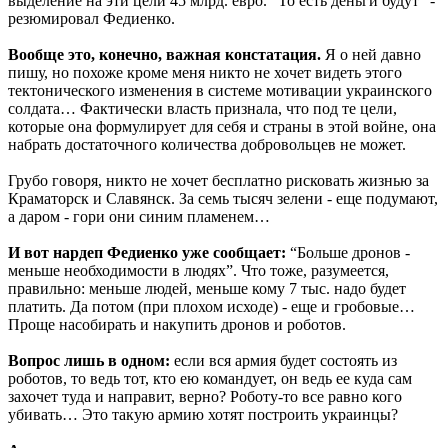
выделение на эти цели 45 млрд. евро. “То есть деньги будут” -
резюмировал Федиенко.
Вообще это, конечно, важная констатация.
Я о ней давно
пишу, но похоже кроме меня никто не хочет видеть этого
тектонического изменения в системе мотивации украинского
солдата… Фактически власть признала, что под те цели,
которые она формулирует для себя и страны в этой войне, она
набрать достаточного количества добровольцев не может.
Грубо говоря, никто не хочет бесплатно рисковать жизнью за
Краматорск и Славянск. За семь тысяч зелени - еще подумают,
а даром - гори они синим пламенем…
И вот нардеп Федиенко уже сообщает:
“Больше дронов -
меньше необходимости в людях”. Что тоже, разумеется,
правильно: меньше людей, меньше кому 7 тыс. надо будет
платить. Да потом (при плохом исходе) - еще и гробовые…
Проще насобирать и накупить дронов и роботов.
Вопрос лишь в одном:
если вся армия будет состоять из
роботов, то ведь тот, кто ею командует, он ведь ее куда сам
захочет туда и направит, верно? Роботу-то все равно кого
убивать… Это такую армию хотят построить украинцы?