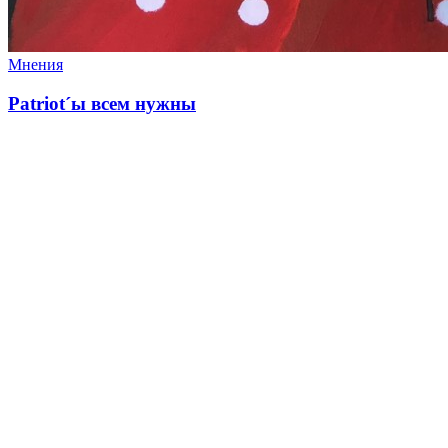
Мнения
Patriot´ы всем нужны