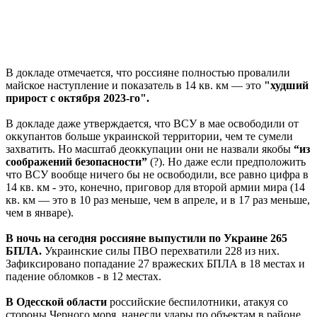
В докладе отмечается, что россияне полностью провалили
майское наступление и показатель в 14 кв. км — это
"худший
прирост с октября 2023-го".
В докладе даже утверждается, что ВСУ в мае освободили от
оккупантов больше украинской территории, чем те сумели
захватить. Но масштаб деоккупации они не назвали якобы
“из
соображений безопасности”
(?). Но даже если предположить
что ВСУ вообще ничего бы не освободили, все равно цифра в
14 кв. км - это, конечно, приговор для второй армии мира (14
кв. км — это в 10 раз меньше, чем в апреле, и в 17 раз меньше,
чем в январе).
В ночь на сегодня россияне выпустили по Украине 265
БПЛА.
Украинские силы ПВО перехватили 228 из них.
Зафиксировано попадание 27 вражеских БПЛА в 18 местах и
падение обломков - в 12 местах.
В Одесской области
российские беспилотники, атакуя со
стороны Черного моря, нанесли удары по объектам в районе