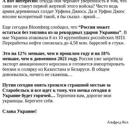
А вот интересно:
откуда они черпают уверенность в том, что
сами не станут первой жертвой этого войска? Чисто ведь
армия деревянных солдат Урфина Джюса. Да и Урфин Джюс
вполне колоритный такой, я бы сказал - яркий…
Еще сегодня Bloomberg сообщил, что
“Россия может
остаться без топлива из-за рекордных ударов Украины”
. В
мае Украина атаковала 8 из 10 крупнейших российских НПЗ.
Переработка нефти снизилась до 4,58 млн. баррелей в стуки.
Это на 12% меньше, чем в прошлом году и на 18%
меньше, чем в довоенном 2021 году.
Россия уже запретила
экспорт авиационного керосина и готовится импортировать
бензин и солярку из Казахстана и Беларуси. В общем
довоевались, ничего не скажешь…
Путин сегодня опять грозился страшной местью за
Старобельск и все идет к тому, что ночка сегодня в
Украине будет горячей…
Терпения вам, дорогие мои
украинцы. Берегите себя.
Слава Украине!
Альфред Кох