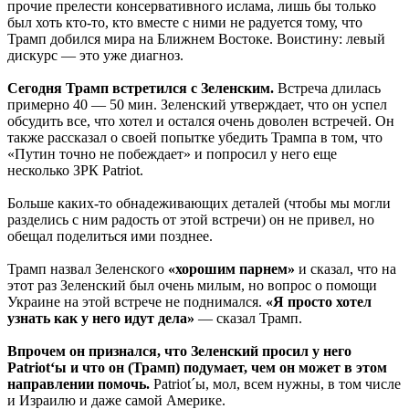
прочие прелести консервативного ислама, лишь бы только
был хоть кто-то, кто вместе с ними не радуется тому, что
Трамп добился мира на Ближнем Востоке. Воистину: левый
дискурс — это уже диагноз.
Сегодня Трамп встретился с Зеленским.
Встреча длилась
примерно 40 — 50 мин. Зеленский утверждает, что он успел
обсудить все, что хотел и остался очень доволен встречей. Он
также рассказал о своей попытке убедить Трампа в том, что
«Путин точно не побеждает» и попросил у него еще
несколько ЗРК Patriot.
Больше каких-то обнадеживающих деталей (чтобы мы могли
разделись с ним радость от этой встречи) он не привел, но
обещал поделиться ими позднее.
Трамп назвал Зеленского
«хорошим парнем»
и сказал, что на
этот раз Зеленский был очень милым, но вопрос о помощи
Украине на этой встрече не поднимался.
«Я просто хотел
узнать как у него идут дела»
— сказал Трамп.
Впрочем он признался, что Зеленский просил у него
Patriot‘ы и что он (Трамп) подумает, чем он может в этом
направлении помочь.
Patriot´ы, мол, всем нужны, в том числе
и Израилю и даже самой Америке.