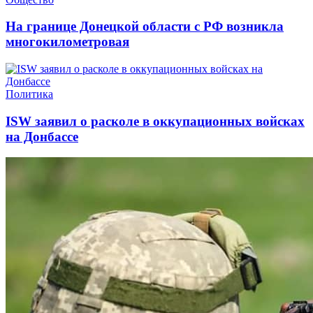
На границе Донецкой области с РФ возникла
многокилометровая
Политика
ISW заявил о расколе в оккупационных войсках
на Донбассе