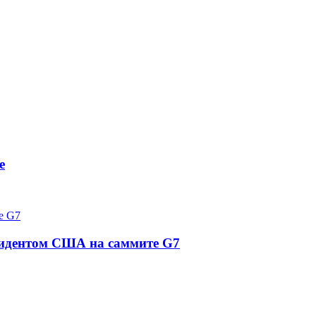
е
езидентом США на саммите G7