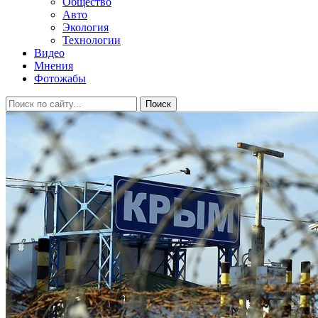
Общество
Авто
Экология
Технологии
Видео
Мнения
Фотожабы
Поиск