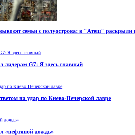
ывозят семьи с полуострова: в "Атеш" раскрыли 
л лидерам G7: Я здесь главный
ответом на удар по Киево-Печерской лавре
ел «нефтяной дождь»