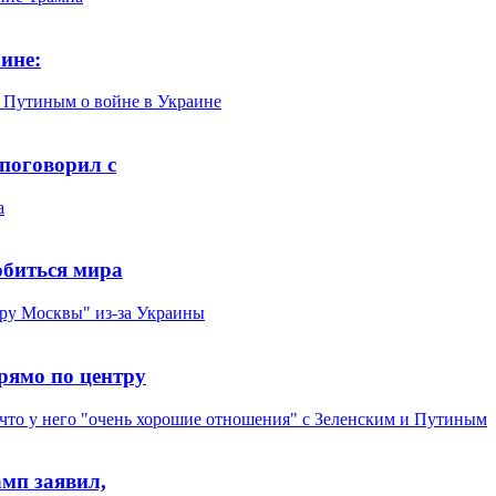
ине:
поговорил с
обиться мира
рямо по центру
амп заявил,