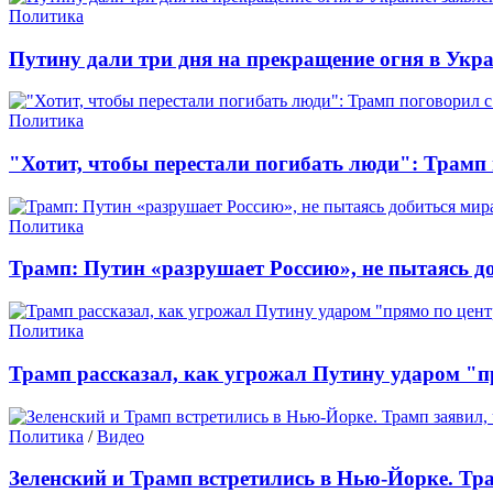
Политика
Путину дали три дня на прекращение огня в Укра
Политика
"Хотит, чтобы перестали погибать люди": Трамп 
Политика
Трамп: Путин «разрушает Россию», не пытаясь д
Политика
Трамп рассказал, как угрожал Путину ударом "п
Политика
/
Видео
Зеленский и Трамп встретились в Нью-Йорке. Тр