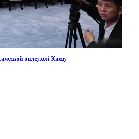
тической оплеухой Киеву