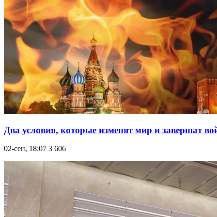
Два условия, которые изменят мир и завершат во
02-сен, 18:07
3 606