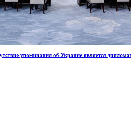
утствие упоминания об Украине является диплома