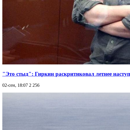
"Это стыд": Гиркин раскритиковал летнее насту
02-сен, 18:07
2 256