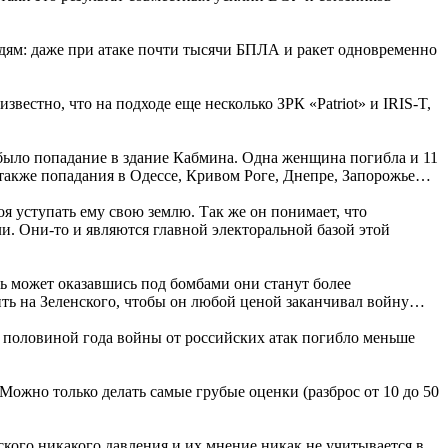
людям: даже при атаке почти тысячи БПЛА и ракет одновременно
известно, что на подходе еще несколько ЗРК «Patriot» и IRIS-T,
 было попадание в здание Кабмина. Одна женщина погибла и 11
 также попадания в Одессе, Кривом Роге, Днепре, Запорожье…
я уступать ему свою землю. Так же он понимает, что
ли. Они-то и являются главной электоральной базой этой
 может оказавшись под бомбами они станут более
ить на Зеленского, чтобы он любой ценой заканчивал войну…
 с половиной года войны от российских атак погибло меньше
 Можно только делать самые грубые оценки (разброс от 10 до 50
ского никакого давления и их мнение никак не учитывается в