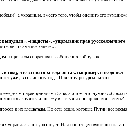
 добрый), а украинцы, вместо того, чтобы оценить его гуманизм
с вынудили», «нацисты», «ущемление прав русскоязычного
ите: вы и сами все знвете…
одам
и при этом сворачивать собственно войну как
 к тому, что за полтора года он так, например, и не дошел
ется уже два с лишним года. При этом ресурсы на это
лицемерными нравоучениями Запада о том, что нужно соблюдать
 можно ознакомится и почему вы сами их не придерживаетесь?
опросов к их глашатаям. Но есть вещи, которые Путин все время
их «правил» - не существует. Или они существуют, но только