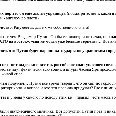
сих пор это он еще жалел украинцев
(посмотрите, дети, какой я
 - ангелом во плоти).
увство.
Разумеется, для их же собственного блага!
ильнее чем Владимир Путин. Он бы ее никогда и не начал, но
«на
АТО на восток», «мы не могли уже больше терпеть»
… Вот вид
 того, что Путин будет наращивать удары по украинским гор
не стоит выделки и все т.н. российское «наступление» свелось
естве идут фактически всю войну, а штурм Часова Яра продолжа
 в живой силе…
о чем подумал…
Путин все время твердит, что он сыт по горло 
 риторический вопрос: а кто эти правила придумал? Где с ними
рты
и у меня у самого по поводу этих т.н. «правил» есть масса в
.
убили двухмесячного мальчика. Вот допустим Путин прав и никак
ом месте (правильно, американцы?).