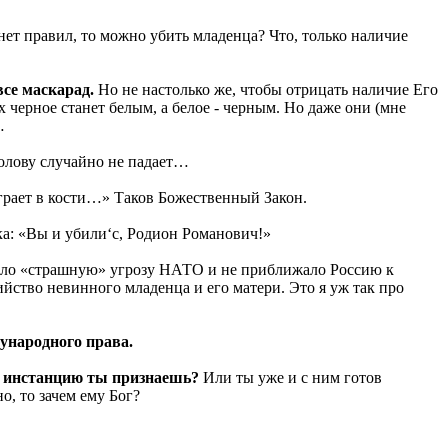
 нет правил, то можно убить младенца? Что, только наличие
все маскарад.
Но не настолько же, чтобы отрицать наличие Его
черное станет белым, а белое - черным. Но даже они (мне
…
олову случайно не падает…
грает в кости…» Таков Божественный Закон.
ка: «Вы и убили‘с, Родион Романович!»
шало «страшную» угрозу НАТО и не приближало Россию к
ийство невинного младенца и его матери. Это я уж так про
дународного права.
ту инстанцию ты признаешь?
Или ты уже и с ним готов
о, то зачем ему Бог?