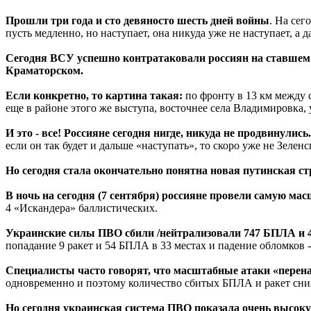
Прошли три года и сто девяносто шесть дней войны
. На сег
пусть медленно, но наступает, она никуда уже не наступает, а д
Сегодня ВСУ успешно контратаковали россиян на ставшем 
Краматорском.
Если конкретно, то картина такая:
по фронту в 13 км между 
еще в районе этого же выступа, восточнее села Владимировка, 
И это - все! Россияне сегодня нигде, никуда не продвинулись
если он так будет и дальше «наступать», то скоро уже не Зеленс
Но сегодня стала окончательно понятна новая путинская ст
В ночь на сегодня (7 сентября) россияне провели самую ма
4 «Искандера» баллистических.
Украинские силы ПВО сбили /нейтрализовали 747 БПЛА и 4
попадание 9 ракет и 54 БПЛА в 33 местах и падение обломков -
Специалисты часто говорят, что масштабные атаки «перен
одновременно и поэтому количество сбитых БПЛА и ракет сни
Но сегодня украинская система ПВО показала очень высок