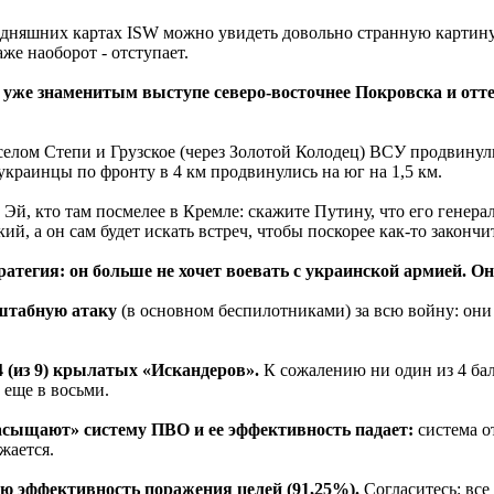
одняшних картах ISW можно увидеть довольно странную картину:
аже наоборот - отступает.
уже знаменитым выступе северо-восточнее Покровска и отте
селом Степи и Грузское (через Золотой Колодец) ВСУ продвинули
украинцы по фронту в 4 км продвинулись на юг на 1,5 км.
.
Эй, кто там посмелее в Кремле: скажите Путину, что его генерал
кий, а он сам будет искать встреч, чтобы поскорее как-то закончи
ратегия: он больше не хочет воевать с украинской армией. О
сштабную атаку
(в основном беспилотниками) за всю войну: он
 (из 9) крылатых «Искандеров».
К сожалению ни один из 4 ба
 еще в восьми.
асыщают» систему ПВО и ее эффективность падает:
система о
жается.
ую эффективность поражения целей (91,25%).
Согласитесь: вс