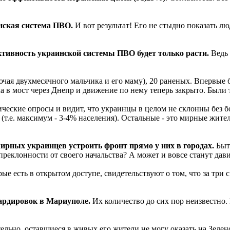
инская система ПВО.
И вот результат! Его не стыдно показать 
ективность украинской системы ПВО будет только расти.
Ведь 
лючая двухмесячного мальчика и его маму), 20 раненых. Впервые
а в мост через Днепр и движение по нему теперь закрыто. Были
ческие опросы и видит, что украинцы в целом не склонны без бо
(т.е. максимум - 3-4% населения). Остальные - это мирные жите
ирных украинцев устроить фронт прямо у них в городах.
Быть
преклонности от своего начальства? А может и вовсе станут дав
ые есть в открытом доступе, свидетельствуют о том, что за три
мбардировок в Мариуполе.
Их количество до сих пор неизвестно.
ельно, оставшиеся в живых его жители не могу оказать на Зелен