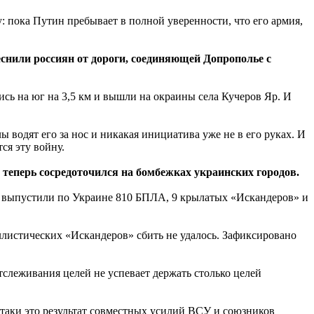
 пока Путин пребывает в полной уверенности, что его армия,
снили россиян от дороги, соединяющей Допрополье с
сь на юг на 3,5 км и вышли на окраины села Кучеров Яр. И
ы водят его за нос и никакая инициатива уже не в его руках. И
тся эту войну.
н теперь сосредоточился на бомбежках украинских городов.
и выпустили по Украине 810 БПЛА, 9 крылатых «Искандеров» и
ллистических «Искандеров» сбить не удалось. Зафиксировано
тслеживания целей не успевает держать столько целей
е таки это результат совместных усилий ВСУ и союзников