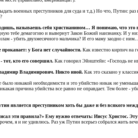
выдать военных преступников для суда и т.д.) Но что, Путин: раз
?
 ходишь, называешь себя христианином… Я понимаю, что это 
ую тебе демагогию и вывернут Закон Божий наизнанку. И у них 
вилам - убить двухмесячного мальчика? И его маму заодно с ним
 проканает: у Бога нет случайности.
Как известно кирпич на г
 тот, кто его совершил.
Как говорил Эйнштейн: «Господь не и
 Владимир Владимирович. Никто иной.
Как это сказано у класси
е было никакой необходимости и это убийство никак не умень
икакая причина убийства все равно не оправдает. Тем более - уб
Путин является преступником хоть бы даже и без всякого меж
написал эти правила?» Ему нужно отвечать: Иисус Христос. Э
чем, я и не удивлюсь. Раз уж Путин всерьез собрался жить вечн