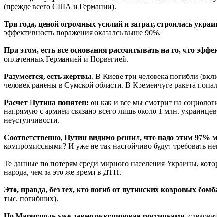
(прежде всего США и Германии).
Три года, ценой огромных усилий и затрат, строилась укра
эффективность поражения оказалсь выше 90%.
При этом, есть все основания рассчитывать на то, что эфф
оплаченных Германией и Норвегией.
Разумеется, есть жертвы
. В Киеве три человека погибли (вк
человек ранены в Сумской области. В Кременчуге ракета попал
Расчет Путина понятен:
он как и все мы смотрит на социологи
напрямую с армией связано всего лишь около 1 млн. украинцев 
неуступчивости.
Соответственно, Путин видимо решил, что надо этим 97% м
компромиссными? И уже не так настойчиво будут требовать не
Те данные по потерям среди мирного населения Украины, котор
народа, чем за это же время в ДТП.
Это, правда, без тех, кто погиб от путинских ковровых бо
тыс. погибших).
Но Мариуполь уже давно оккупирован россиянами,
следоват