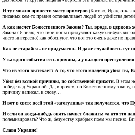
И тут можно привести массу примеров
(Косово, Ирак, отказ 
писаных кем-то правил останавливает людей от убийства детей
А как насчет Божественного Закона? Ты, вроде, в церковь
Закона? Я знаю, что твои попы придумают какую-нибудь выгодн
чисто интересно) как обоснуют, что вот это очень даже по пра
Как не старайся - не придумаешь. И даже случайность тут не
У каждого события есть причина, а у каждого преступления -
Что из этого вытекает? А то, что этого младенца убил ты,
Убил без всякой причины, по собственной прихоти.
В этом н
победе над Украиной. Да, впрочем, по Божественному закону, н
причину написал, к слову…
И вот в свете всей этой «загогулины» так получается, что 
И если он когда-нибудь опять начнет блажить: «а кто это 
полемизировать? Что ж, безумству храбрых поем мы песню. Впро
Слава Украине!