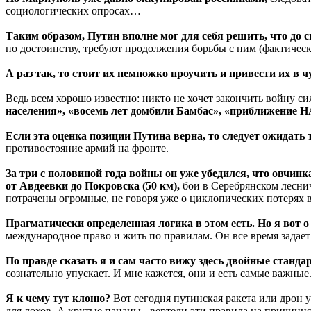
социологических опросах…
Таким образом, Путин вполне мог для себя решить, что до 
по достоинству, требуют продолжения борьбы с ним (фактически
А раз так, то стоит их немножко проучить и привести их в ч
Ведь всем хорошо известно: никто не хочет закончить войну с
населения», «восемь лет домбили Бамбас», «приближение Н
Если эта оценка позиции Путина верна, то следует ожидать
противостояние армий на фронте.
За три с половиной года войны он уже убедился, что овчинка 
от Авдеевки до Покровска (50 км),
бои в Серебрянском леснич
потрачены огромные, не говоря уже о циклопических потерях
Прагматически определенная логика в этом есть. Но я вот 
международное право и жить по правилам. Он все время задает
По правде сказать я и сам часто вижу здесь двойные станда
сознательно упускает. И мне кажется, они и есть самые важные
Я к чему тут клоню?
Вот сегодня путинская ракета или дрон 
для лохов. А крутые пацаны - вертели эти правила на причинн