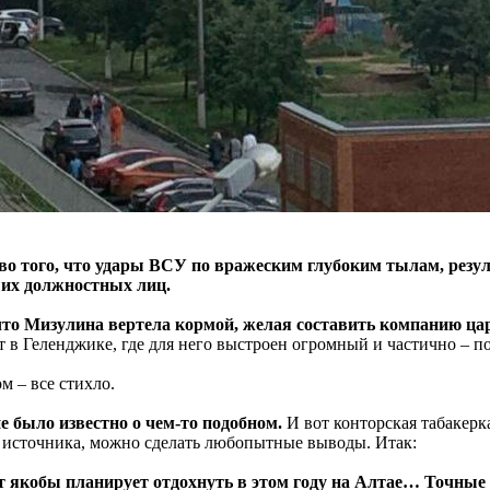
тво того, что удары ВСУ по вражеским глубоким тылам, резу
ших должностных лиц.
 что Мизулина вертела кормой, желая составить компанию ца
ет в Геленджике, где для него выстроен огромный и частично – 
м – все стихло.
не было известно о чем-то подобном.
И вот конторская табакерк
та источника, можно сделать любопытные выводы. Итак:
нт якобы планирует отдохнуть в этом году на Алтае… Точные 