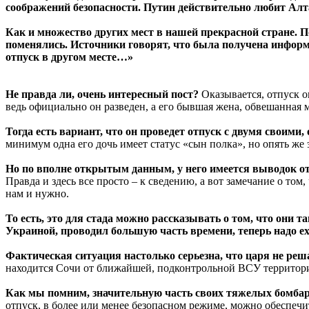
соображений безопасности. Путин действительно любит Алт
Как и множество других мест в нашей прекрасной стране. П
поменялись. Источники говорят, что была получена информ
отпуск в другом месте…»
Не правда ли, очень интересный пост?
Оказывается, отпуск о
ведь официально он разведен, а его бывшая жена, обвешанная м
Тогда есть вариант, что он проведет отпуск с двумя своим
минимум одна его дочь имеет статус «сын полка», но опять же э
Но по вполне открытым данным, у него имеется выводок о
Правда и здесь все просто – к сведению, а вот замечание о то
нам и нужно.
То есть, это для стада можно рассказывать о том, что они т
Украиной, проводил большую часть времени, теперь надо еха
Фактическая ситуация настолько серьезна, что царя не реша
находится Сочи от ближайшей, подконтрольной ВСУ территории
Как мы помним, значительную часть своих тяжелых бомбарди
отпуск, в более или менее безопасном режиме, можно обеспечит