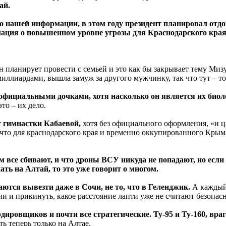
ай.
о нашей информации, в этом году президент планировал отдох
ация о повышенном уровне угрозы для Краснодарского края 
н планирует провести с семьей и это как бы закрывает тему Мизу
иллиардами, вышла замуж за другого мужчинку, так что тут – то
и, официальными дочками, хотя насколько он является их би
то – их дело.
т гимнастки Кабаевой,
хотя без официального оформления, «и ца
м, что для краснодарского края и временно оккупированного Кры
ам все сбивают, и что дроны ВСУ никуда не попадают, но если
ть на Алтай, то это уже говорит о многом.
ются вывезти даже в Сочи, не то, что в Геленджик.
А каждый 
 и прикинуть, какое расстояние лапти уже не считают безопасн
ровщиков и почти все стратегические. Ту-95 и Ту-160, враг
ь теперь только на Алтае.