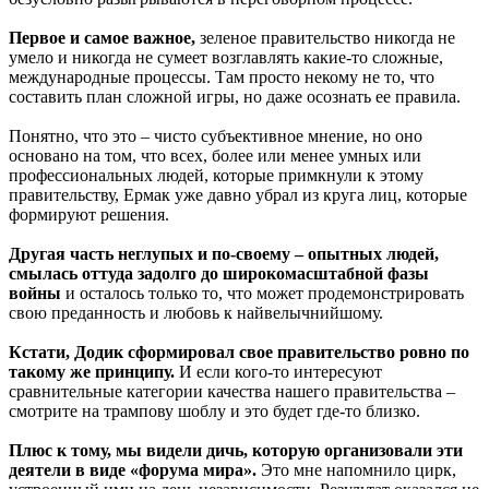
Первое и самое важное,
зеленое правительство никогда не
умело и никогда не сумеет возглавлять какие-то сложные,
международные процессы. Там просто некому не то, что
составить план сложной игры, но даже осознать ее правила.
Понятно, что это – чисто субъективное мнение, но оно
основано на том, что всех, более или менее умных или
профессиональных людей, которые примкнули к этому
правительству, Ермак уже давно убрал из круга лиц, которые
формируют решения.
Другая часть неглупых и по-своему – опытных людей,
смылась оттуда задолго до широкомасштабной фазы
войны
и осталось только то, что может продемонстрировать
свою преданность и любовь к найвелычнийшому.
Кстати, Додик сформировал свое правительство ровно по
такому же принципу.
И если кого-то интересуют
сравнительные категории качества нашего правительства –
смотрите на трампову шоблу и это будет где-то близко.
Плюс к тому, мы видели дичь, которую организовали эти
деятели в виде «форума мира».
Это мне напомнило цирк,