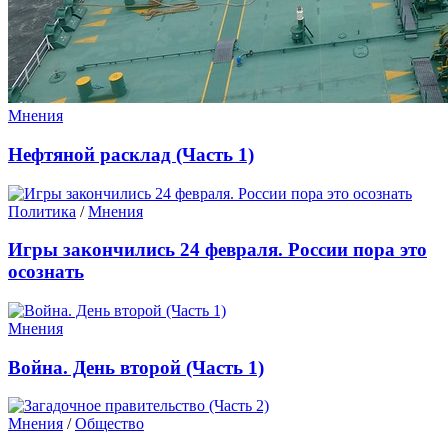
Мнения
Нефтяной расклад (Часть 1)
Политика
/
Мнения
Игры закончились 24 февраля. России пора это
осознать
Мнения
Война. День второй (Часть 1)
Мнения
/
Общество