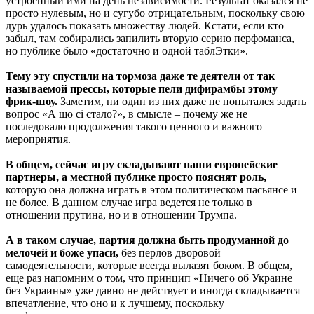
устроенный ими на день независимости. Результат оказался не
просто нулевым, но и сугубо отрицательным, поскольку свою
дурь удалось показать множеству людей. Кстати, если кто
забыл, там собирались запилить вторую серию перфоманса,
но публике было «достаточно и одной таблЭтки».
Тему эту спустили на тормоза даже те деятели от так
называемой прессы, которые пели дифирамбы этому
фрик-шоу.
Заметим, ни один из них даже не попытался задать
вопрос «А що сі стало?», в смысле – почему же не
последовало продолжения такого ценного и важного
мероприятия.
В общем, сейчас игру складывают наши европейские
партнеры, а местной публике просто пояснят роль,
которую она должна играть в этом политическом пасьянсе и
не более. В данном случае игра ведется не только в
отношении прутина, но и в отношении Трумпа.
А в таком случае, партия должна быть продуманной до
мелочей и боже упаси,
без перлов дворовой
самодеятельности, которые всегда вылазят боком. В общем,
еще раз напомним о том, что принцип «Ничего об Украине
без Украины» уже давно не действует и иногда складывается
впечатление, что оно и к лучшему, поскольку