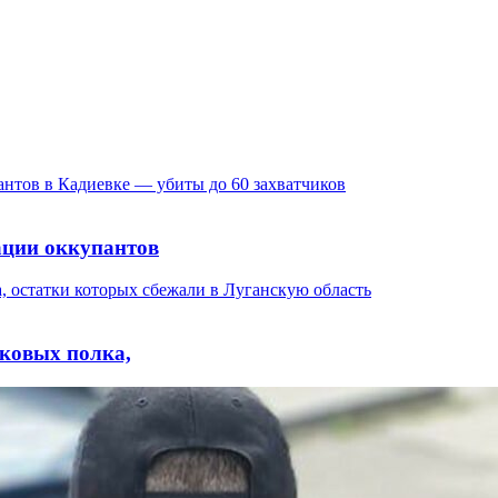
ации оккупантов
лковых полка,