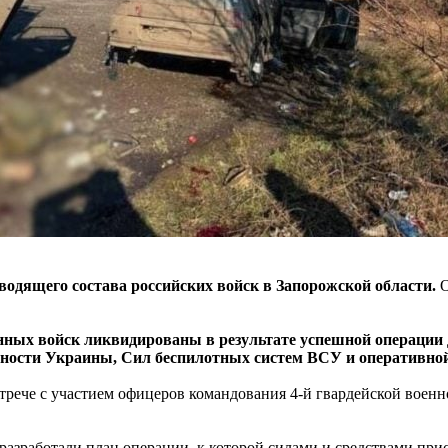
одящего состава российских войск в Запорожской области.
О
нных войск ликвидированы в результате успешной операции
ности Украины, Сил беспилотных систем ВСУ и оперативно
ече с участием офицеров командования 4-й гвардейской военн
азработали план операции, к которой силами и средствами при