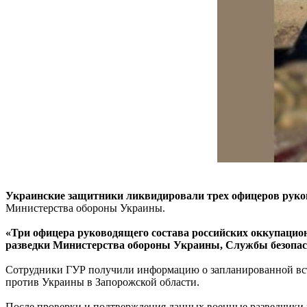
Украинские защитники ликвидировали трех офицеров руков
Министерства обороны Украины.
«Три офицера руководящего состава российских оккупацио
разведки Министерства обороны Украины, Службы безопас
Сотрудники ГУР получили информацию о запланированной встр
против Украины в Запорожской области.
После проверки и подтверждения данных военные разведчики р