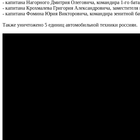
- капитана Нагорного Дмитрия Олеговича, командира 1-го бата
- капитана Крохмалева Григория Александровича, заместителя н
- капитана Фомина Юрия Викторовича, командира зенитной бат
Также уничтожено 5 единиц автомобильной техники россиян.