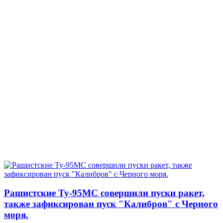
Рашистские Ту-95МС совершили пуски ракет,
также зафиксирован пуск "Калибров" с Черного
моря.