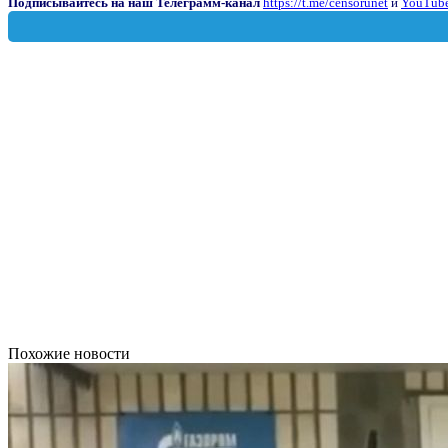
Подписывайтесь на наш Телеграмм-канал
https://t.me/censorunet
и
YouTube
Похожие новости