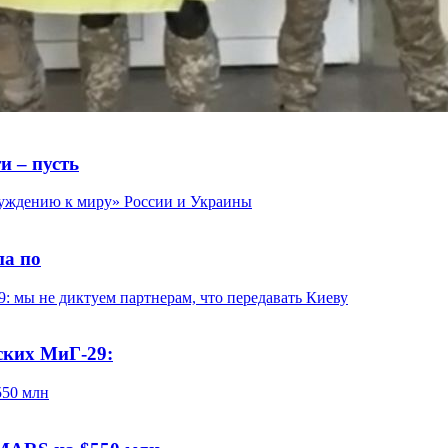
и – пусть
па по
ских МиГ-29: