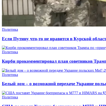
Политика
Если Путину что-то не нравится в Курской област
Политика
Кирби прокомментировал план советников Трам
Политика
Белый дом – о возможной передаче Украине поль
Политика