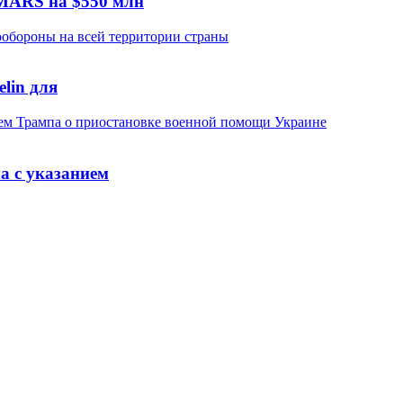
MARS на $550 млн
lin для
а с указанием