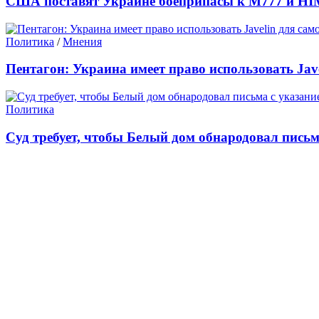
США поставят Украине боеприпасы к M777 и HI
Политика
/
Мнения
Пентагон: Украина имеет право использовать Jave
Политика
Суд требует, чтобы Белый дом обнародовал письм