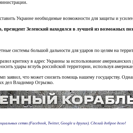
дминистрации.
ставить Украине необходимые возможности для защиты и усиле
ров, президент Зеленский находился в лучшей из возможных п
тные системы большой дальности для ударов по целям на террито
ил критику в адрес Украины за использование американских р
осить удары вглубь российской территории, используя америка
п заявил, что может снизить помощь нашему государству. Одна
ых дел Владимир Огрызко.
иальных сетях (Facebook, Twitter, Google и других). Сделай доброе дело!