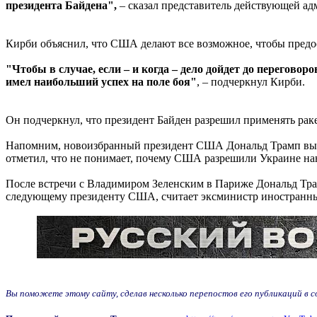
президента Байдена",
– сказал представитель действующей а
Кирби объяснил, что США делают все возможное, чтобы предо
"Чтобы в случае, если – и когда – дело дойдет до перегово
имел наибольший успех на поле боя"
, – подчеркнул Кирби.
Он подчеркнул, что президент Байден разрешил применять раке
Напомним, новоизбранный президент США Дональд Трамп выраз
отметил, что не понимает, почему США разрешили Украине нан
После встречи с Владимиром Зеленским в Париже Дональд Трам
следующему президенту США, считает эксминистр иностранн
Вы поможете этому сайту, сделав несколько перепостов его публикаций в соц