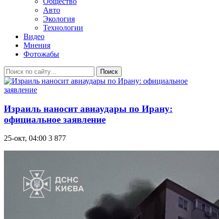
Общество
Авто
Экология
Технологии
Видео
Мнения
Фотожабы
Поиск
Израиль наносит авиаудары по Ирану:
официальное заявление
25-окт, 04:00
3 877