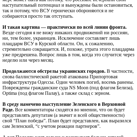
наступательный потенциал и вынуждены были остановиться,
так и потому, что ВСУ героически обороняются и не
собираются просто так отступать.
И такая картина — практически по всей линии фронта.
Везде сегодня я не вижу никаких продвижений ни россиян,
ни, тем более, украинцев. Исключение составляет лишь
плацдарм ВСУ в Курской области. Он, к сожалению,
стремительно сокращается. И, похоже, утрата этого плацдарма
уже предрешена. Вопрос лишь в том, когда это случится: через
неделю или через месяц.
Продолжаются обстрелы украинских городов.
В частности,
снова баллистической ракетой атакована Припортовая
инфраструктура Одессы. Один человек погиб, восемь ранены.
Повреждены гражданские суда NS Moon (под флагом Белиза),
Optima (под флагом Палау), а также склад с зерном.
В среду намечено выступление Зеленского в Верховной
Раде.
Все комментаторы сходятся во мнении, что он будет
представлять депутатам (а значит и всей общественности)
свой “План победы”. План будет представлен, как выразился
сам Зеленский, “с учетом реакции партнеров”.