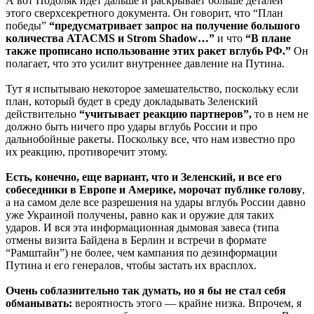
А вот Подоляк идет дальше и раскрывает больше деталей
этого сверхсекретного документа. Он говорит, что “План
победы”
“предусматривает запрос на получение большого
количества ATACMS и Strom Shadow…”
и что
“В плане
также прописано использование этих ракет вглубь РФ.”
Он
полагает, что это усилит внутреннее давление на Путина.
Тут я испытываю некоторое замешательство, поскольку если
план, который будет в среду докладывать Зеленский
действительно
“учитывает реакцию партнеров”,
то в нем не
должно быть ничего про удары вглубь России и про
дальнобойные ракеты. Поскольку все, что нам известно про
их реакцию, противоречит этому.
Есть, конечно, еще вариант, что и Зеленский, и все его
собеседники в Европе и Америке, морочат публике голову
,
а на самом деле все разрешения на удары вглубь России давно
уже Украиной получены, равно как и оружие для таких
ударов. И вся эта информационная дымовая завеса (типа
отмены визита Байдена в Берлин и встречи в формате
“Рамштайн”) не более, чем кампания по дезинформации
Путина и его генералов, чтобы застать их врасплох.
Очень соблазнительно так думать, но я бы не стал себя
обманывать:
вероятность этого — крайне низка. Впрочем, я