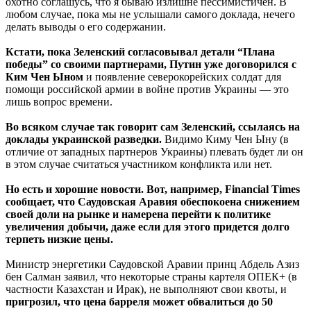
охотно соглашусь, что я бываю излишне пессимистичен. В
любом случае, пока мы не услышали самого доклада, нечего
делать выводы о его содержании.
Кстати, пока Зеленский согласовывал детали “Плана
победы” со своими партнерами, Путин уже договорился с
Ким Чен Ыном
и появление северокорейских солдат для
помощи российской армии в войне против Украины — это
лишь вопрос времени.
Во всяком случае так говорит сам Зеленский, ссылаясь на
доклады украинской разведки.
Видимо Киму Чен Ыну (в
отличие от западных партнеров Украины) плевать будет ли он
в этом случае считаться участником конфликта или нет.
Но есть и хорошие новости. Вот, например, Financial Times
сообщает, что Саудовская Аравия обеспокоена снижением
своей доли на рынке и намерена перейти к политике
увеличения добычи, даже если для этого придется долго
терпеть низкие цены.
Министр энергетики Саудовской Аравии принц Абдель Азиз
бен Салман заявил, что некоторые страны картеля ОПЕК+ (в
частности Казахстан и Ирак), не выполняют свои квоты, и
пригрозил, что цена барреля может обвалиться до 50