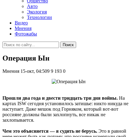
Общество
Авто
Экология
Технологии
Видео
Мнения
Фотожабы
Поиск
Операция Ын
Мнения
15-окт, 04:509
9 193
0
Прошли два года и двести тридцать три дня войны.
На
картах ISW сегодня установилось затишье: никто никуда не
наступает. Даже мешок под Горняком, который вот-вот
россияне должны были захлопнуть, все никак не
захлопывается.
Чем это объясняется — я судить не берусь.
Это в равной
мере может быть как потому, что россияне исчерпали свой