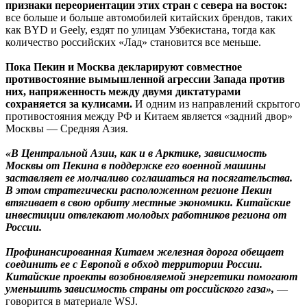
признаки переориентации этих стран с севера на восток:
все больше и больше автомобилей китайских брендов, таких
как BYD и Geely, ездят по улицам Узбекистана, тогда как
количество российских «Лад» становится все меньше.
Пока Пекин и Москва декларируют совместное
противостояние вымышленной агрессии Запада против
них, напряженность между двумя диктатурами
сохраняется за кулисами.
И одним из направлений скрытого
противостояния между РФ и Китаем является «задний двор»
Москвы — Средняя Азия.
«В Центральной Азии, как и в Арктике, зависимость
Москвы от Пекина в поддержке его военной машины
заставляет ее молчаливо соглашаться на посягательства.
В этом стратегически расположенном регионе Пекин
втягивает в свою орбиту местные экономики. Китайские
инвестиции отвлекают молодых работников региона от
России.
Профинансированная Китаем железная дорога обещает
соединить ее с Европой в обход территории России.
Китайские проекты возобновляемой энергетики помогают
уменьшить зависимость страны от российского газа»,
—
говорится в материале WSJ.