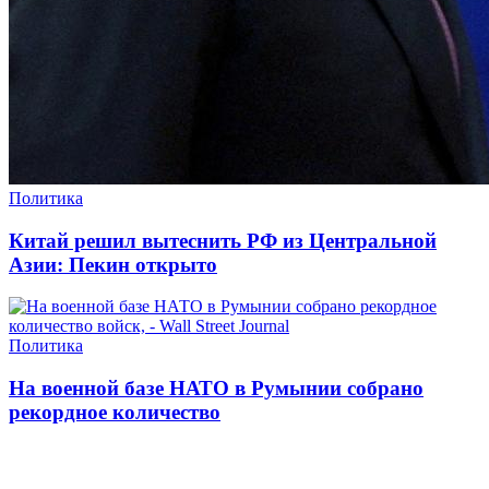
Политика
Китай решил вытеснить РФ из Центральной
Азии: Пекин открыто
Политика
На военной базе НАТО в Румынии собрано
рекордное количество