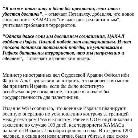
"Я тоже этого хочу и было бы прекрасно, если этого
удастся достичь"
, – отмечает Нетаньяху, добавляя, что новое
соглашение с ХАМАСом "не выглядит реалистичным",
учитывая требования террористов.
"Однако даже если мы достигнем соглашения, ЦАХАЛ
войдет в Рафах. Полной победе нет альтернативы. И нет
способа добиться тотальной победы, не уничтожив в
Рафахе батальоны террористов, что мы непременно и
сделаем",
– отмечает израильский лидер.
Министр иностранных дел Саудовской Аравии Фейсал ибн
Фархан Аль Сауд заявил во вторник, что королевство могло
бы признать Израиль, если бы было достигнуто
всеобъемлющее соглашение, которое включало бы
государственность для палестинцев.
Издание WSJ сообщило, что военные Израиля планируют
военную операцию по установлению контроля за границей
между сектором Газа и Египтом. Ранее в ООН опубликовали
заявление по случаю 100 дней, как террористы ХАМАСа
напали на Израиль 7 октября прошлого года. В тот день 1200
человек, в основном израильтяне, были убиты, а еще около