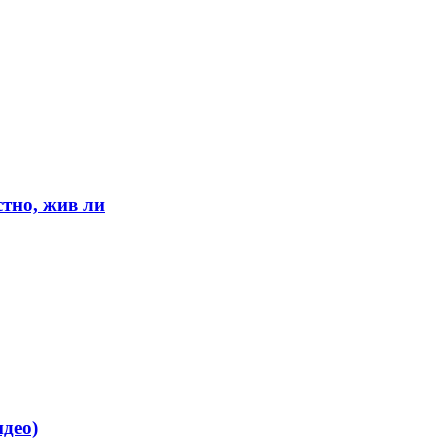
тно, жив ли
део)