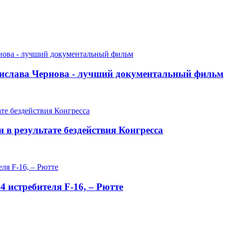
ислава Чернова - лучший документальный фильм
в результате бездействия Конгресса
 истребителя F-16, – Рютте