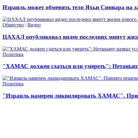
Израиль может обменять тело Яхьи Синвара на 
Общество
/
Видео
ЦАХАЛ опубликовал видео последних минут жизн
Политика
"ХАМАС должен сдаться или умереть": Нетаньях
Политика
"Израиль намерен ликвидировать ХАМАС". Прин