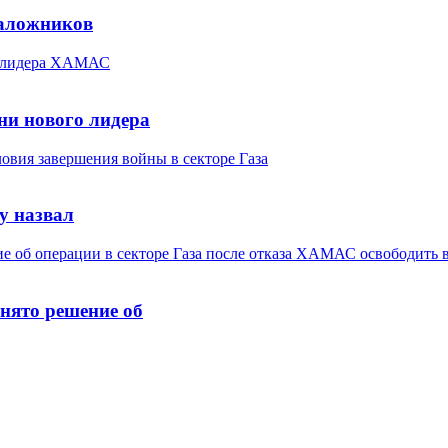
заложников
и нового лидера
у назвал
ято решение об