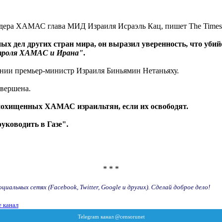
ера ХАМАС глава МИД Израиля Исраэль Кац, пишет The Times of
х дел других стран мира, он выразил уверенность, что уби
троля ХАМАС и Ирана"
.
ии премьер-министр Израиля Биньямин Нетаньяху.
авершена.
 похищенных ХАМАС израильтян, если их освободят.
руководить в Газе".
* * *
иальных сетях (Facebook, Twitter, Google и других). Сделай доброе дело!
 канал