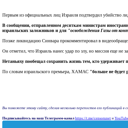
Первым из официальных лиц Израиля подтвердил убийство лид
В сообщении, отправленном десяткам министрам иностранны
израильских заложников и для
"освобождения Газы от кон
Позже ликвидацию Синвара прокомментировал в видеообращен
Он отметил, что Израиль нанес удар по злу, но миссия еще не з
Нетаньяху пообещал сохранить жизнь тем, кто удерживает
По словам израильского премьера, ХАМАС
"больше не будет 
Вы поможете этому сайту, сделав несколько перепостов его публикаций в соц
Подписывайтесь на наш Телеграмм-канал
https://t.me/censorunet
и
YouTube