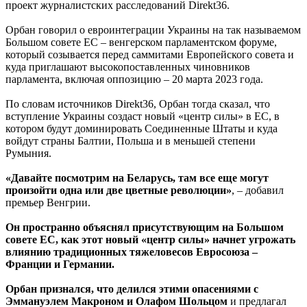
проект журналистских расследований Direkt36.
Орбан говорил о евроинтеграции Украины на так называемом
Большом совете ЕС – венгерском парламентском форуме,
который созывается перед саммитами Европейского совета и
куда приглашают высокопоставленных чиновников
парламента, включая оппозицию – 20 марта 2023 года.
По словам источников Direkt36, Орбан тогда сказал, что
вступление Украины создаст новый «центр силы» в ЕС, в
котором будут доминировать Соединенные Штаты и куда
войдут страны Балтии, Польша и в меньшей степени
Румыния.
«Давайте посмотрим на Беларусь, там все еще могут
произойти одна или две цветные революции»
, – добавил
премьер Венгрии.
Он пространно объяснял присутствующим на Большом
совете ЕС, как этот новый «центр силы» начнет угрожать
влиянию традиционных тяжеловесов Евросоюза –
Франции и Германии.
Орбан признался, что делился этими опасениями с
Эммануэлем Макроном и Олафом Шольцом
и предлагал