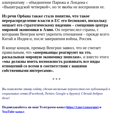
альтернативу – объединение Парижа и Лондона с
«Вышеградской четверкой», но те якобы не восприняли ее.
Из речи Орбана также стало понятно, что такое
перераспределение власти в ЕС его беспокоит, поскольку
мешает его стратегическому видению – смещению центра
мировой экономики в Азию.
Он перечислил страны, с
которыми Венгрия хочет укрепить отношения – прежде всего
Китай и Индия и, после завершения войны, Россия.
В конце концов, премьер Венгрии заявил, что не считает
правильным, что
«американцы реагируют на это,
раскалывая мировую экономику пополам»
, и вместо этого
«мы должны иметь возможность развивать все виды
отношений со всеми в соответствии с нашими
собственными интересами».
* * *
Вы поможете этому сайту, сделав несколько перепостов его публикаций в
социальных сетях (Facebook, Twitter, Google и других). Сделай доброе
дело!
Подписывайтесь на наш Телеграмм-канал
https://t.me/censorunet
и
YouTube канал