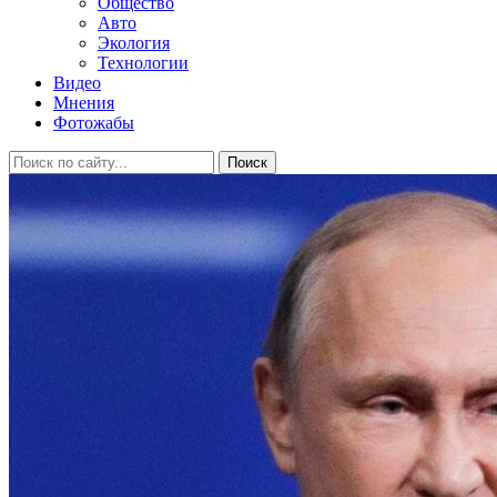
Общество
Авто
Экология
Технологии
Видео
Мнения
Фотожабы
Поиск