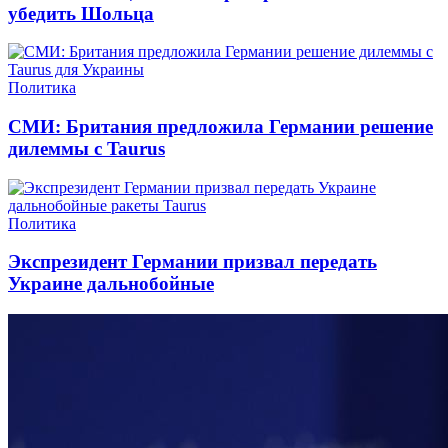
убедить Шольца
Политика
СМИ: Британия предложила Германии решение
дилеммы с Taurus
Политика
Экспрезидент Германии призвал передать
Украине дальнобойные