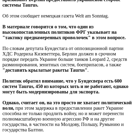
системы Taurus.
Об этом сообщает немецкая газета Welt am Sonntag.
В материале говорится о том, что один из
высокопоставленных политиков ФРГ указывает на
"тактику преднамеренных проволочек" в этом вопросе.
По словам депутата Бундестага от оппозиционной партии
ХДС Родериха Кизеветтера, Берлин должен в срочном
порядке передать Украине больше танков Leopard 2, средств
разминирования, зенитных систем, боеприпасов, а также
"доставить крылатые ракеты Taurus"
.
Политик обратил внимание, что у Бундесвера есть 600
систем Taurus, 450 из которых хоть и не работают, однако
могут быть модернизированы для экспорта.
Однако, считает он, на это просто не хватает политической
воли,
при этом задержка в предоставлении ракет Украине
способна не только продлить войну, но и может перенести
полномасштабную военную агрессию РФ и на другие
государства, в частности на Молдову, Польшу, Румынию и
государства Балтии.