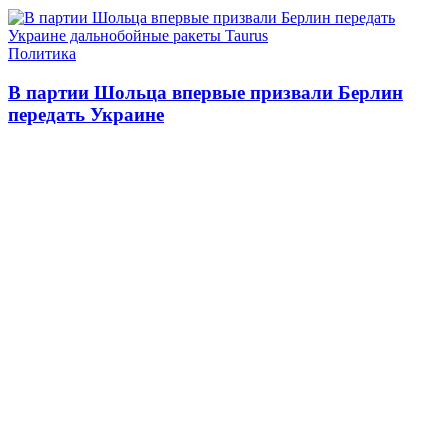
Политика
В партии Шольца впервые призвали Берлин
передать Украине