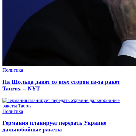
Политика
На Шольца давят со всех сторон из-за ракет
Taurus, – NYT
Политика
Германия планирует передать Украине
дальнобойные ракеты