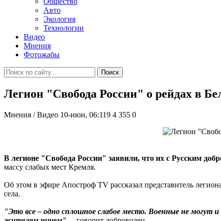
Общество
Авто
Экология
Технологии
Видео
Мнения
Фотожабы
Поиск
Легион "Свобода России" о рейдах в Бе
Мнения / Видео
10-июн, 06:119
4 355
0
В легионе "Свобода России" заявили, что их с Русским до
массу слабых мест Кремля.
Об этом в эфире Апостроф TV рассказал представитель легион
села.
"Это все – одно сплошное слабое место. Военные не могут 
жителям ничем"
, – говорит доброволец.