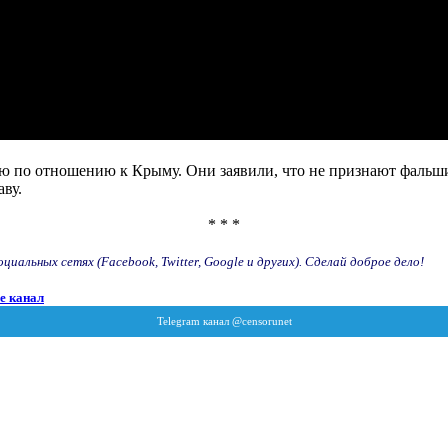
ю по отношению к Крыму. Они заявили, что не признают фальш
ву.
* * *
иальных сетях (Facebook, Twitter, Google и других). Сделай доброе дело!
e канал