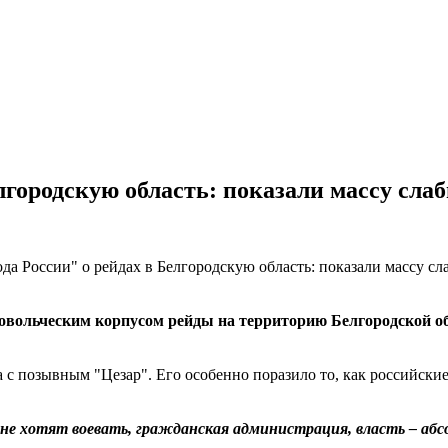
лгородскую область: показали массу сла
бровольческим корпусом рейды на территорию Белгородской 
а с позывным "Цезар". Его особенно поразило то, как российск
и не хотят воевать, гражданская администрация, власть – а