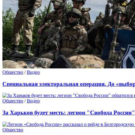
Общество
/
Видео
Специальная электоральная операция. До «выбор
Общество
/
Видео
За Харьков будет месть: легион "Свобода России"
Общество