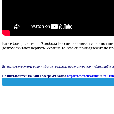
Ранее бойцы легиона "Свобода России" объявили свою позици
долгом считают вернуть Украине то, что ей принадлежит по пра
Вы поможете этому сайту, сделав несколько перепостов его публикаций в соц
Подписывайтесь на наш Телеграмм-канал
https://t.me/censorunet
и
YouTub