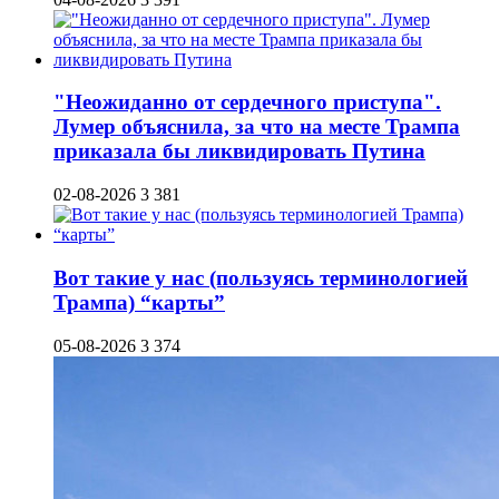
"Неожиданно от сердечного приступа".
Лумер объяснила, за что на месте Трампа
приказала бы ликвидировать Путина
02-08-2026
3 381
Вот такие у нас (пользуясь терминологией
Трампа) “карты”
05-08-2026
3 374