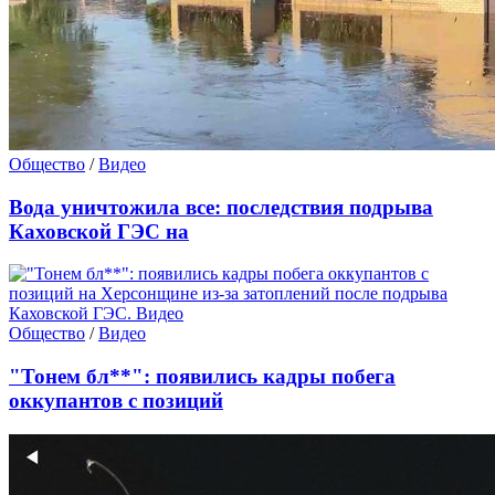
Общество
/
Видео
Вода уничтожила все: последствия подрыва
Каховской ГЭС на
Общество
/
Видео
"Тонем бл**": появились кадры побега
оккупантов с позиций