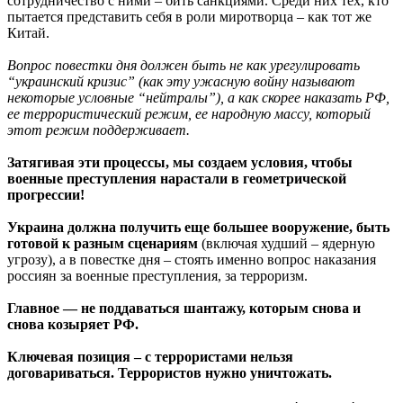
сотрудничество с ними – бить санкциями. Среди них тех, кто
пытается представить себя в роли миротворца – как тот же
Китай.
Вопрос повестки дня должен быть не как урегулировать
“украинский кризис” (как эту ужасную войну называют
некоторые условные “нейтралы”), а как скорее наказать РФ,
ее террористический режим, ее народную массу, который
этот режим поддерживает.
Затягивая эти процессы, мы создаем условия, чтобы
военные преступления нарастали в геометрической
прогрессии!
Украина должна получить еще большее вооружение, быть
готовой к разным сценариям
(включая худший – ядерную
угрозу), а в повестке дня – стоять именно вопрос наказания
россиян за военные преступления, за терроризм.
Главное — не поддаваться шантажу, которым снова и
снова козыряет РФ.
Ключевая позиция – с террористами нельзя
договариваться. Террористов нужно уничтожать.