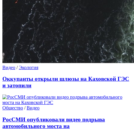
Видео
/
Экология
Оккупанты открыли шлюзы на Каховской ГЭС
и затопили
Общество
/
Видео
РосСМИ опубликовали видео подрыва
автомобильного моста на