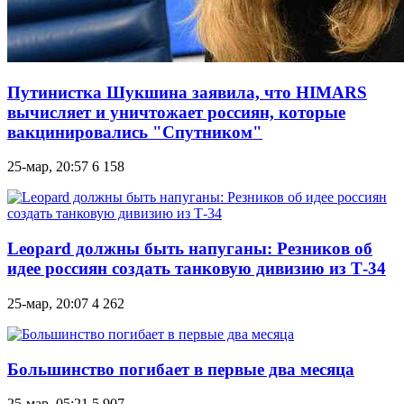
Путинистка Шукшина заявила, что HIMARS
вычисляет и уничтожает россиян, которые
вакцинировались "Спутником"
25-мар, 20:57
6 158
Leopard должны быть напуганы: Резников об
идее россиян создать танковую дивизию из Т-34
25-мар, 20:07
4 262
Большинство погибает в первые два месяца
25-мар, 05:21
5 907