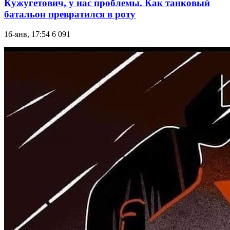
Кужугетович, у нас проблемы. Как танковый
батальон превратился в роту
16-янв, 17:54
6 091