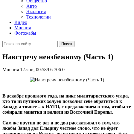
Общество
Авто
Экология
Технологии
Видео
Мнения
Фотожабы
Поиск
Навстречу неизбежному (Часть 1)
Мнения
12-янв, 00:589
6 706
0
В декабре прошлого года, на пике милитаристского угара,
кто-то из путинских холуев позволил себе обратиться к
Западу, а точнее – к НАТО, с предложением о том, чтобы те
собирали манатки и валили из Восточной Европы.
Сам же прутин не раз и не два рассказывал о том, что
якобы Запад дал Ельцину честное слово, что не будет
расширяться на Восток, но не сдержал своего слова.
Этот