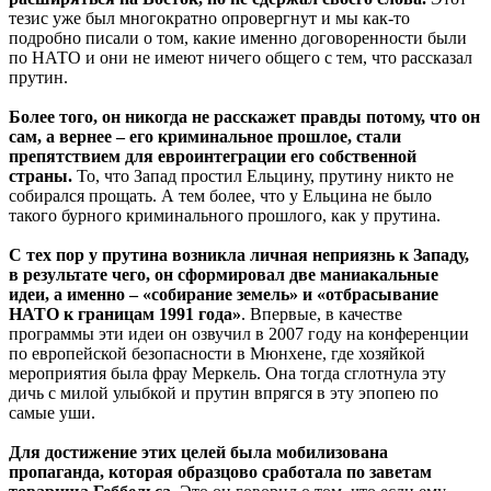
тезис уже был многократно опровергнут и мы как-то
подробно писали о том, какие именно договоренности были
по НАТО и они не имеют ничего общего с тем, что рассказал
прутин.
Более того, он никогда не расскажет правды потому, что он
сам, а вернее – его криминальное прошлое, стали
препятствием для евроинтеграции его собственной
страны.
То, что Запад простил Ельцину, прутину никто не
собирался прощать. А тем более, что у Ельцина не было
такого бурного криминального прошлого, как у прутина.
С тех пор у прутина возникла личная неприязнь к Западу,
в результате чего, он сформировал две маниакальные
идеи, а именно – «собирание земель» и «отбрасывание
НАТО к границам 1991 года»
. Впервые, в качестве
программы эти идеи он озвучил в 2007 году на конференции
по европейской безопасности в Мюнхене, где хозяйкой
мероприятия была фрау Меркель. Она тогда сглотнула эту
дичь с милой улыбкой и прутин впрягся в эту эпопею по
самые уши.
Для достижение этих целей была мобилизована
пропаганда, которая образцово сработала по заветам