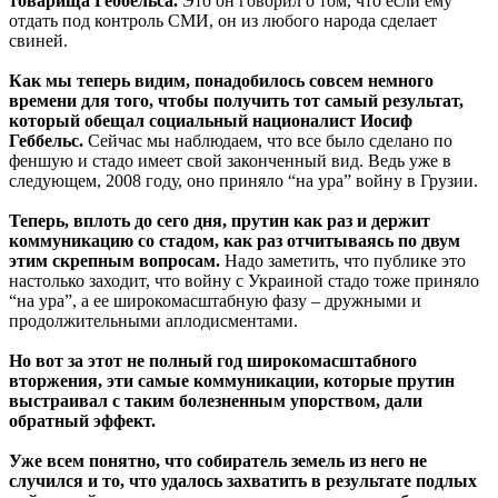
товарища Геббельса.
Это он говорил о том, что если ему
отдать под контроль СМИ, он из любого народа сделает
свиней.
Как мы теперь видим, понадобилось совсем немного
времени для того, чтобы получить тот самый результат,
который обещал социальный националист Иосиф
Геббельс.
Сейчас мы наблюдаем, что все было сделано по
феншую и стадо имеет свой законченный вид. Ведь уже в
следующем, 2008 году, оно приняло “на ура” войну в Грузии.
Теперь, вплоть до сего дня, прутин как раз и держит
коммуникацию со стадом, как раз отчитываясь по двум
этим скрепным вопросам.
Надо заметить, что публике это
настолько заходит, что войну с Украиной стадо тоже приняло
“на ура”, а ее широкомасштабную фазу – дружными и
продолжительными аплодисментами.
Но вот за этот не полный год широкомасштабного
вторжения, эти самые коммуникации, которые прутин
выстраивал с таким болезненным упорством, дали
обратный эффект.
Уже всем понятно, что собиратель земель из него не
случился и то, что удалось захватить в результате подлых