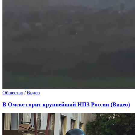
Общество
/
Видео
В Омске горит крупнейший НПЗ России (Видео)