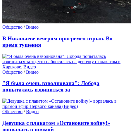
Общество
/
Видео
В Николаеве вечером прогремел взрыв. Во
время тушения
Общество
/
Видео
"Я была очень взволнована": Лобода
попыталась извиниться за
Общество
/
Видео
Девушка с плакатом «Остановите войну!»
ворвалась в прямой