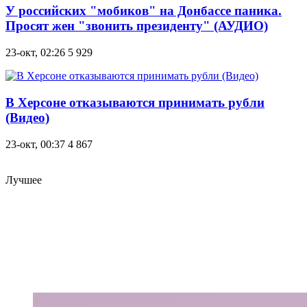
У российских "мобиков" на Донбассе паника.
Просят жен "звонить президенту" (АУДИО)
23-окт, 02:26
5 929
В Херсоне отказываются принимать рубли
(Видео)
23-окт, 00:37
4 867
Лучшее