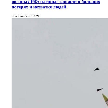
военных РФ: пленные заявили о больших
потерях и нехватке людей
03-08-2026
3 279