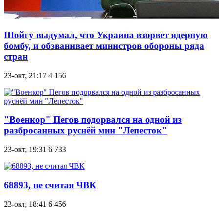
Шойгу выдумал, что Украина взорвет ядерную
бомбу, и обзванивает министров обороны ряда
стран
23-окт, 21:17
4 156
"Военкор" Пегов подорвался на одной из
разбросанных руснёй мин "Лепесток"
23-окт, 19:31
6 733
68893, не считая ЧВК
23-окт, 18:41
6 456