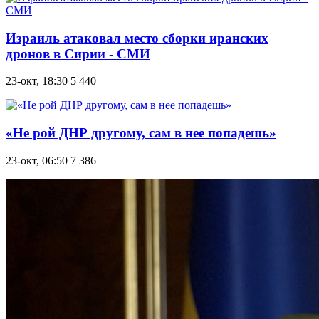
Израиль атаковал место сборки иранских
дронов в Сирии - СМИ
23-окт, 18:30
5 440
«Не рой ДHР другому, сам в нее попадешь»
23-окт, 06:50
7 386