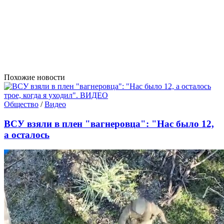
Похожие новости
Общество
/
Видео
ВСУ взяли в плен "вагнеровца": "Нас было 12,
а осталось