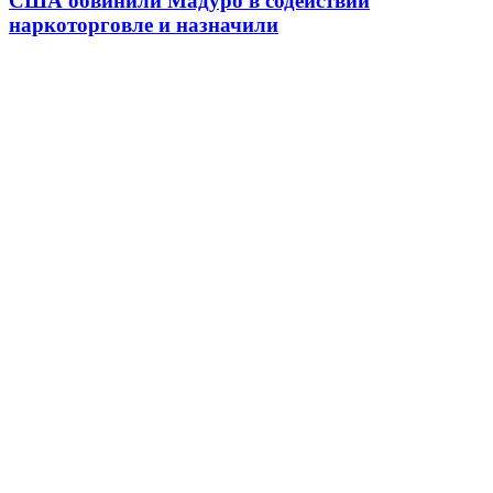
США обвинили Мадуро в содействии
наркоторговле и назначили