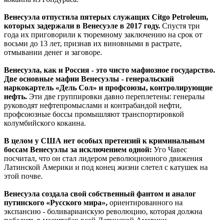
Венесуэла отпустила пятерых служащих Citgo Petroleum,
которых задержали в Венесуэле в 2017 году.
Спустя три
года их приговорили к тюремному заключению на срок от
восьми до 13 лет, признав их виновными в растрате,
отмывании денег и заговоре.
Венесуэла, как и Россия - это чисто мафиозное государство.
Две основные мафии Венесуэлы - генеральский
наркокартель «Дель Сол» и профсоюзы, контролирующие
нефть.
Эти две группировки давно переплетены: генералы
руководят нефтепромыслами и контрабандой нефти,
профсоюзные боссы промышляют транспортировкой
колумбийского кокаина.
В целом у США нет особых претензий к криминальным
боссам Венесуэлы за исключением одной:
Уго Чавес
посчитал, что он стал лидером революционного движения
Латинской Америки и под конец жизни слетел с катушек на
этой почве.
Венесуэла создала свой собственный фантом и аналог
путинского «Русского мира»,
ориентированного на
экспансию - боливарианскую революцию, которая должна