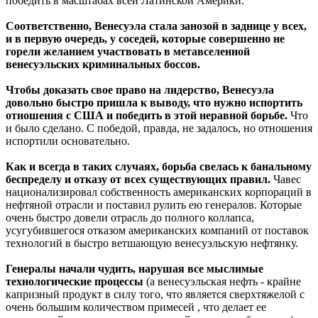
победить в масштабах всей Латинской Америки.
Соответственно, Венесуэла стала занозой в заднице у всех,
и в первую очередь, у соседей, которые совершенно не
горели желанием участвовать в метавселенной
венесуэльских криминальных боссов.
Чтобы доказать свое право на лидерство, Венесуэла
довольно быстро пришла к выводу, что нужно испортить
отношения с США и победить в этой неравной борьбе.
Что
и было сделано. С победой, правда, не задалось, но отношения
испортили основательно.
Как и всегда в таких случаях, борьба свелась к банальному
беспределу и отказу от всех существующих правил.
Чавес
национализировал собственность американских корпораций в
нефтяной отрасли и поставил рулить ею генералов. Которые
очень быстро довели отрасль до полного коллапса,
усугубившегося отказом американских компаний от поставок
технологий в быстро ветшающую венесуэльскую нефтянку.
Генералы начали чудить, нарушая все мыслимые
технологические процессы
(а венесуэльская нефть - крайне
капризный продукт в силу того, что является сверхтяжелой с
очень большим количеством примесей , что делает ее