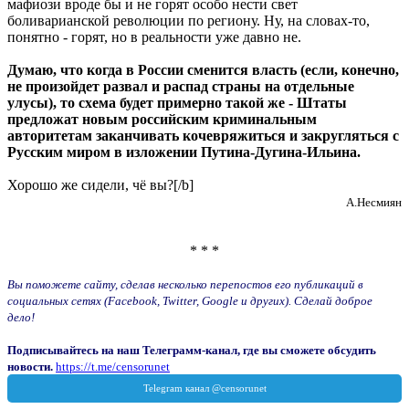
мафиози вроде бы и не горят особо нести свет
боливарианской революции по региону. Ну, на словах-то,
понятно - горят, но в реальности уже давно не.
Думаю, что когда в России сменится власть (если, конечно,
не произойдет развал и распад страны на отдельные
улусы), то схема будет примерно такой же - Штаты
предложат новым российским криминальным
авторитетам заканчивать кочевряжиться и закругляться с
Русским миром в изложении Путина-Дугина-Ильина.
Хорошо же сидели, чё вы?[/b]
А.Несмиян
* * *
Вы поможете сайту, сделав несколько перепостов его публикаций в
социальных сетях (Facebook, Twitter, Google и других). Сделай доброе
дело!
Подписывайтесь на наш Телеграмм-канал, где вы сможете обсудить
новости.
https://t.me/censorunet