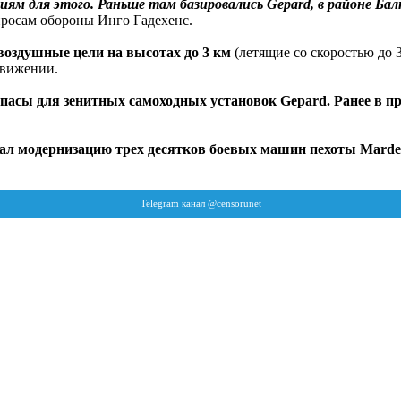
ям для этого. Раньше там базировались Gepard, в районе Ба
просам обороны Инго Гадехенс.
воздушные цели на высотах до 3 км
(летящие со скоростью до 
движении.
асы для зенитных самоходных установок Gepard. Ранее в пр
чал модернизацию трех десятков боевых машин пехоты Marde