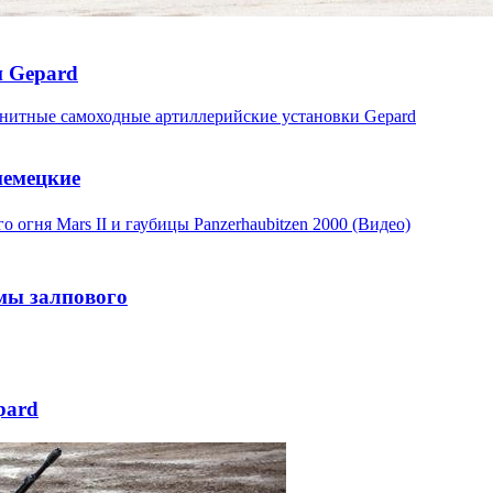
и Gepard
немецкие
мы залпового
pard