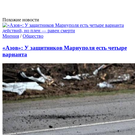
Похожие новости
Мнения
/
Общество
«Азов»: У защитников Мариуполя есть четыре
варианта