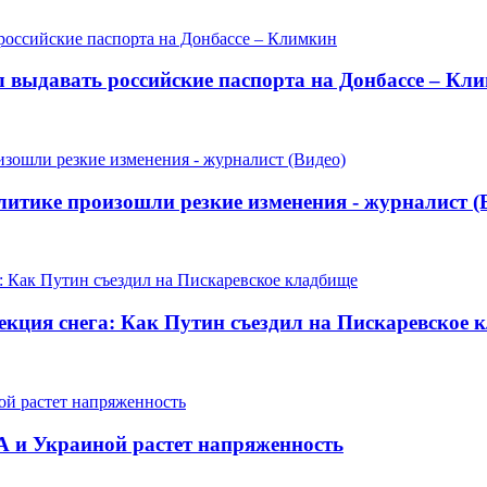
л выдавать российские паспорта на Донбассе – Кл
литике произошли резкие изменения - журналист (
кция снега: Как Путин съездил на Пискаревское 
 и Украиной растет напряженность