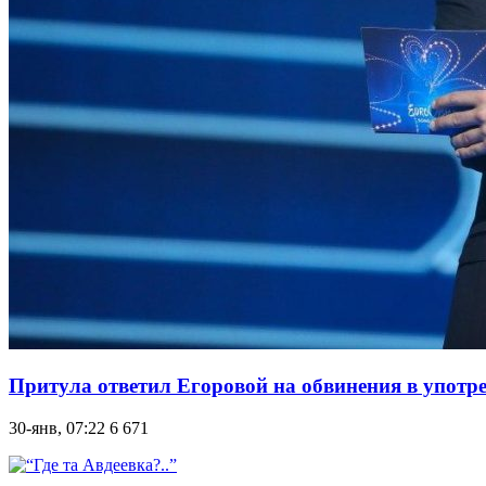
Притула ответил Егоровой на обвинения в употр
30-янв, 07:22
6 671