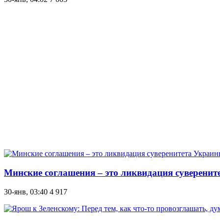
Минские соглашения – это ликвидация суверените
30-янв, 03:40
4 917