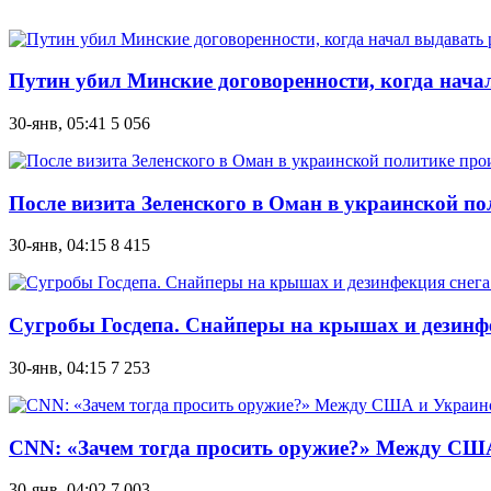
Путин убил Минские договоренности, когда нача
30-янв, 05:41
5 056
После визита Зеленского в Оман в украинской по
30-янв, 04:15
8 415
Сугробы Госдепа. Снайперы на крышах и дезинфе
30-янв, 04:15
7 253
CNN: «Зачем тогда просить оружие?» Между США
30-янв, 04:02
7 003