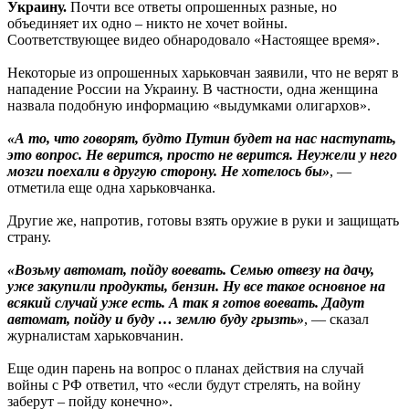
Украину.
Почти все ответы опрошенных разные, но
объединяет их одно – никто не хочет войны.
Соответствующее видео обнародовало «Настоящее время».
Некоторые из опрошенных харьковчан заявили, что не верят в
нападение России на Украину. В частности, одна женщина
назвала подобную информацию «выдумками олигархов».
«А то, что говорят, будто Путин будет на нас наступать,
это вопрос. Не верится, просто не верится. Неужели у него
мозги поехали в другую сторону. Не хотелось бы»
, —
отметила еще одна харьковчанка.
Другие же, напротив, готовы взять оружие в руки и защищать
страну.
«Возьму автомат, пойду воевать. Семью отвезу на дачу,
уже закупили продукты, бензин. Ну все такое основное на
всякий случай уже есть. А так я готов воевать. Дадут
автомат, пойду и буду … землю буду грызть»
, — сказал
журналистам харьковчанин.
Еще один парень на вопрос о планах действия на случай
войны с РФ ответил, что «если будут стрелять, на войну
заберут – пойду конечно».