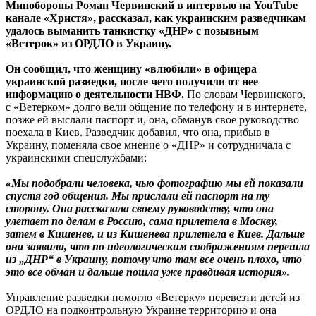
Минобороны Роман Червинский в интервью на YouTube
канале «Христя», рассказал, как украинским разведчикам
удалось выманить танкистку «ДНР» с позывным
«Ветерок» из ОРДЛО в Украину.
Он сообщил, что женщину «влюбили» в офицера
украинской разведки, после чего получили от нее
информацию о деятельности НВФ.
По словам Червинского,
с «Ветерком» долго вели общение по телефону и в интернете,
позже ей выслали паспорт и, она, обманув свое руководство
поехала в Киев. Разведчик добавил, что она, прибыв в
Украину, поменяла свое мнение о «ДНР» и сотрудничала с
украинскими спецслужбами:
«Мы подобрали человека, чью фотографию мы ей показали
спустя год общения. Мы прислали ей паспорт на ту
сторону. Она рассказала своему руководству, что она
улетает по делам в Россию, сама прилетела в Москву,
затем в Кишенев, и из Кишенева прилетела в Киев. Дальше
она заявила, что по идеологическим соображениям перешла
из „ДНР“ в Украину, потому что там все очень плохо, что
это все обман и дальше пошла уже правдивая история».
Управление разведки помогло «Ветерку» перевезти детей из
ОРДЛО на подконтрольную Украине территорию и она